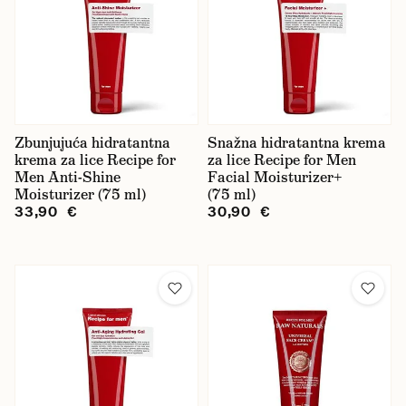
Mühle
Pacinos
Recipe for Men
Reuzel
Zbunjujuća hidratantna
Snažna hidratantna krema
krema za lice Recipe for
za lice Recipe for Men
Taylor of Old Bond Street
Men Anti-Shine
Facial Moisturizer+
Moisturizer (75 ml)
(75 ml)
The Groomed Man
33,90 €
30,90 €
Triumph & Disaster
Truefitt & Hill
Korištenje
hidratacija
lice