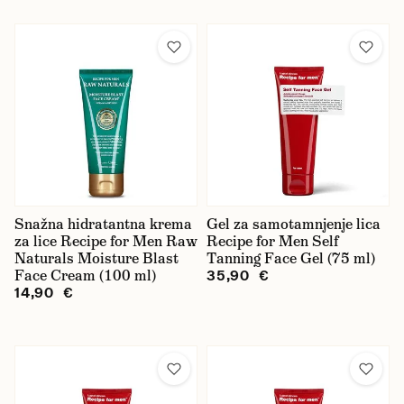
Anthony
Baxter of California
BETTER BE BOLD
Beviro
Bullfrog
Captain Fawcett
Snažna hidratantna krema
Copenhagen Grooming
Gel za samotamnjenje lica
za lice Recipe for Men Raw
Recipe for Men Self
Naturals Moisture Blast
D.R. Harris
Tanning Face Gel (75 ml)
Face Cream (100 ml)
35,90 €
EDO
14,90 €
Geo. F. Trumper
Hanz de Fuko
Morgan's