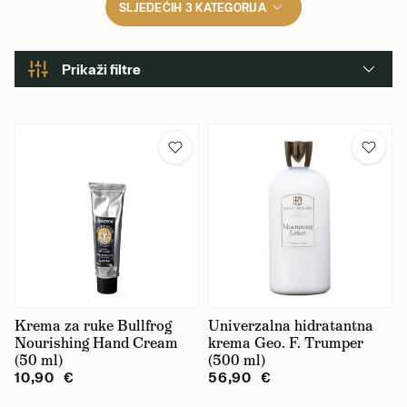
SLJEDEĆIH 3 KATEGORIJA
Prikaži filtre
Mirisi
Citrusni
Cvjetni/biljni
Drveni
Orientalni
Začinski
Krema za ruke Bullfrog
Univerzalna hidratantna
Nourishing Hand Cream
krema Geo. F. Trumper
(50 ml)
(500 ml)
10,90 €
56,90 €
Marka