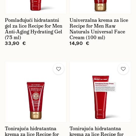
oční okolí
Pomlađujući hidratantni
Univerzalna krema za lice
peeling
gel za lice Recipe for Men
Recipe for Men Raw
Anti-Aging Hydrating Gel
Naturals Universal Face
ruke
(75 ml)
Cream (100 ml)
33,90 €
14,90 €
sunčanje
usne
Cijena
Tonirajuća hidratantna
Tonirajuća hidratantna
krema za lice Recipe for
krema za lice Recipe for