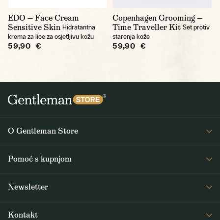
EDO — Face Cream
Copenhagen Grooming —
Sensitive Skin
Time Traveller Kit
Hidratantna
Set protiv
krema za lice za osjetljivu kožu
starenja kože
59,90 €
59,90 €
O Gentleman Store
O nama
Pomoć s kupnjom
Journal
Često postavljana pitanja
Newsletter
Dostava i plaćanje
Primajte zanimljive vijesti iz Gentleman Storea 1x tjedno, kao i vijesti o
Opći uvjeti poslovanja
Kontakt
novim proizvodima i posebnim ponudama