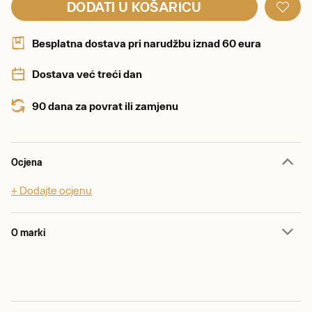
DODATI U KOŠARICU
Besplatna dostava pri narudžbu iznad 60 eura
Dostava već treći dan
90 dana za povrat ili zamjenu
Ocjena
+ Dodajte ocjenu
O marki