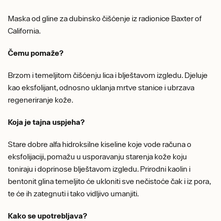
Maska od gline za dubinsko čišćenje iz radionice Baxter of
California.
Čemu pomaže?
Brzom i temeljitom čišćenju lica i blještavom izgledu. Djeluje
kao eksfolijant, odnosno uklanja mrtve stanice i ubrzava
regeneriranje kože.
Koja je tajna uspjeha?
Stare dobre alfa hidroksilne kiseline koje vode računa o
eksfolijaciji, pomažu u usporavanju starenja kože koju
toniraju i doprinose blještavom izgledu. Prirodni kaolin i
bentonit glina temeljito će ukloniti sve nečistoće čak i iz pora,
te će ih zategnuti i tako vidljivo umanjiti.
Kako se upotrebljava?