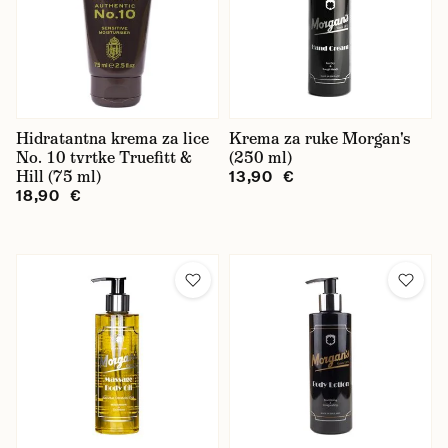
Mühle
Pacinos
Recipe for Men
Hidratantna krema za lice
Krema za ruke Morgan's
Reuzel
No. 10 tvrtke Truefitt &
(250 ml)
Hill (75 ml)
13,90 €
Taylor of Old Bond Street
18,90 €
The Groomed Man
Triumph & Disaster
Truefitt & Hill
Korištenje
hidratacija
lice