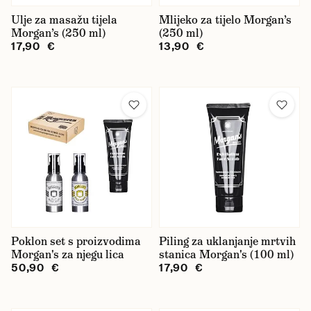
Ulje za masažu tijela
Mlijeko za tijelo Morgan’s
oční okolí
Morgan’s (250 ml)
(250 ml)
17,90 €
13,90 €
peeling
ruke
sunčanje
usne
Cijena
Poklon set s proizvodima
Piling za uklanjanje mrtvih
Morgan's za njegu lica
stanica Morgan's (100 ml)
50,90 €
17,90 €