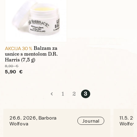
Balzam za
AKCIJA 30 %
usnice s mentolom D.R.
Harris (7,5 g)
8,90 €
5,90 €
1
2
3
26.6. 2026, Barbora
11.5. 2
Journal
Wolfova
Wolfov