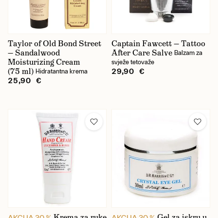
Taylor of Old Bond Street
Captain Fawcett — Tattoo
— Sandalwood
After Care Salve
Balzam za
Moisturizing Cream
svježe tetovaže
(75 ml)
29,90 €
Hidratantna krema
25,90 €
Krema za ruke
Gel za iskru u
AKCIJA 30 %
AKCIJA 30 %