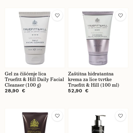
Anthony
Baxter of California
BETTER BE BOLD
Beviro
Bullfrog
Captain Fawcett
Gel za čišćenje lica
Copenhagen Grooming
Zaštitna hidratantna
Truefitt & Hill Daily Facial
krema za lice tvrtke
Cleanser (100 g)
D.R. Harris
Truefitt & Hill (100 ml)
28,90 €
52,90 €
EDO
Geo. F. Trumper
Hanz de Fuko
Morgan's