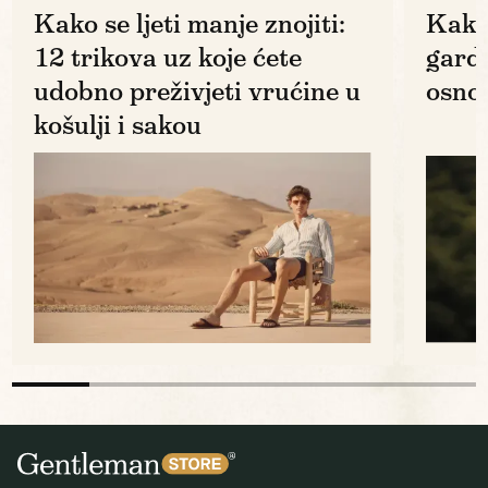
Kako se ljeti manje znojiti:
Kako
12 trikova uz koje ćete
gard
udobno preživjeti vrućine u
osno
košulji i sakou