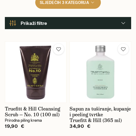
SLJEDEĆIH 3 KATEGORIJA
Prikaži filtre
Mirisi
Citrusni
Cvjetni/biljni
Drveni
Orientalni
Začinski
Truefitt & Hill Cleansing
Sapun za tuširanje, kupanje
Scrub — No. 10 (100 ml)
i peeling tvrtke
Truefitt & Hill (365 ml)
Prirodna piling krema
19,90 €
34,90 €
Marka