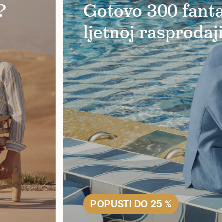
a u
Proizvodi za poti
skincare Copen
VIŠE O BRENDU