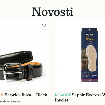
Novosti
Berwick Ibiza — Black
Saphir Everest 
 %
NOVOST
Insoles
n od cordovana