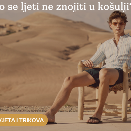
vo 300 fantastičnih komad
noj rasprodaji!
TI DO 25 %