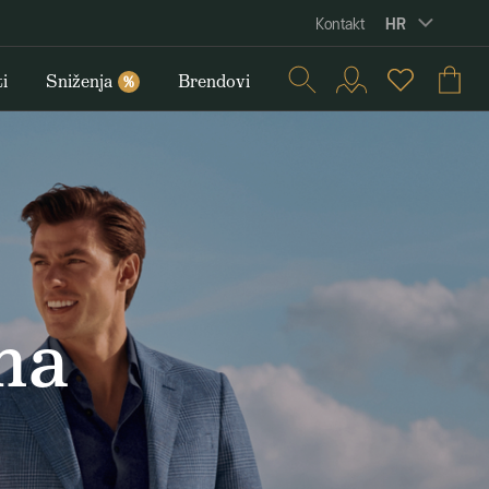
HR
Kontakt
i
Sniženja
Brendovi
%
na