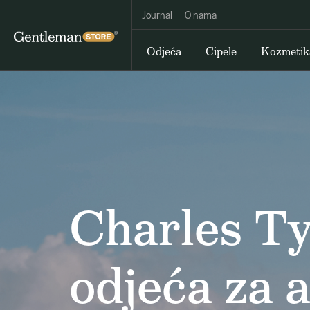
Journal
O nama
Odjeća
Cipele
Kozmetik
Charles Ty
odjeća za 