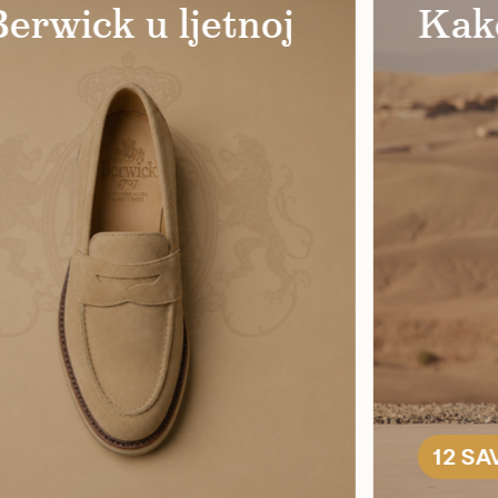
jiti u košulji?
Goto
ljet
POPUS