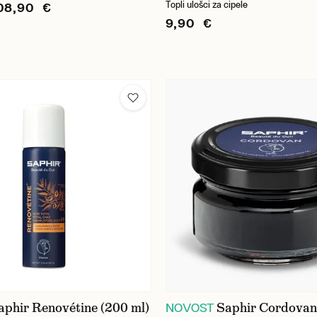
Topli ulošci za cipele
08,90 €
9,90 €
aphir Renovétine (200 ml)
Saphir Cordova
NOVOST