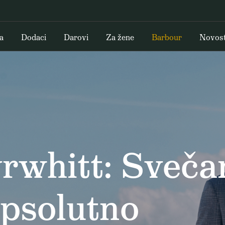
a
Dodaci
Darovi
Za žene
Barbour
Novost
rwhitt: Sveča
apsolutno