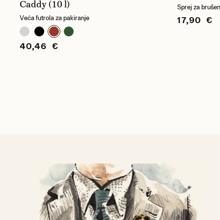
Caddy (10 l)
Sprej za bruše
Veća futrola za pakiranje
17,90 €
40,46 €