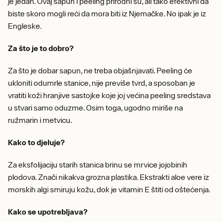
je jedan. Ovaj sapun i peeling prirodni su, ali tako efektivni da
biste skoro mogli reći da mora biti iz Njemačke. No ipak je iz
Engleske.
Za što je to dobro?
Za što je dobar sapun, ne treba objašnjavati. Peeling će
ukloniti odumrle stanice, nije previše tvrd, a sposoban je
vratiti koži hranjive sastojke koje joj većina peeling sredstava
u stvari samo oduzme. Osim toga, ugodno miriše na
ružmarin i metvicu.
Kako to djeluje?
Za eksfolijaciju starih stanica brinu se mrvice jojobinih
plodova. Znači nikakva grozna plastika. Ekstrakti aloe vere iz
morskih algi smiruju kožu, dok je vitamin E štiti od oštećenja.
Kako se upotrebljava?