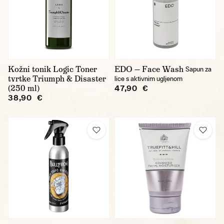
Kožni tonik Logic Toner
EDO — Face Wash
Sapun za
tvrtke Triumph & Disaster
lice s aktivnim ugljenom
(250 ml)
47,90 €
38,90 €