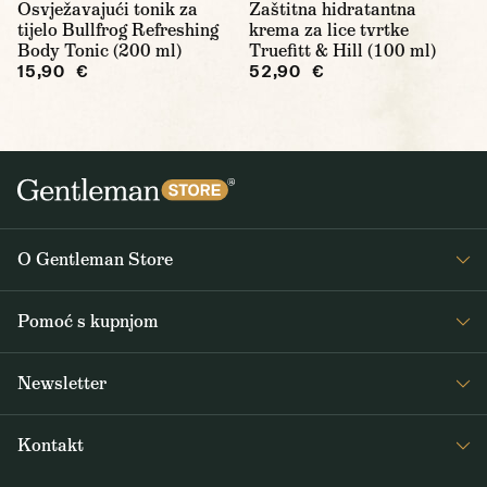
Osvježavajući tonik za
Zaštitna hidratantna
tijelo Bullfrog Refreshing
krema za lice tvrtke
Body Tonic (200 ml)
Truefitt & Hill (100 ml)
15,90 €
52,90 €
O Gentleman Store
O nama
Pomoć s kupnjom
Journal
Često postavljana pitanja
Newsletter
Dostava i plaćanje
Primajte zanimljive vijesti iz Gentleman Storea 1x tjedno, kao i vijesti o
Opći uvjeti poslovanja
Kontakt
novim proizvodima i posebnim ponudama
Povrat i reklamacije