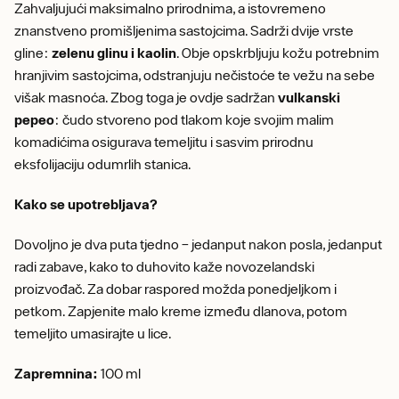
Zahvaljujući maksimalno prirodnima, a istovremeno
znanstveno promišljenima sastojcima. Sadrži dvije vrste
gline:
zelenu glinu i kaolin
. Obje opskrbljuju kožu potrebnim
hranjivim sastojcima, odstranjuju nečistoće te vežu na sebe
višak masnoća. Zbog toga je ovdje sadržan
vulkanski
pepeo
: čudo stvoreno pod tlakom koje svojim malim
komadićima osigurava temeljitu i sasvim prirodnu
eksfolijaciju odumrlih stanica.
Kako se upotrebljava?
Dovoljno je dva puta tjedno – jedanput nakon posla, jedanput
radi zabave, kako to duhovito kaže novozelandski
proizvođač. Za dobar raspored možda ponedjeljkom i
petkom. Zapjenite malo kreme između dlanova, potom
temeljito umasirajte u lice.
Zapremnina:
100 ml