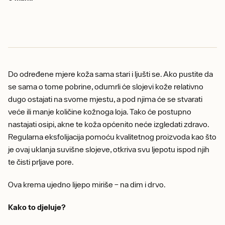
Do određene mjere koža sama stari i ljušti se. Ako pustite da
se sama o tome pobrine, odumrli će slojevi kože relativno
dugo ostajati na svome mjestu, a pod njima će se stvarati
veće ili manje količine kožnoga loja. Tako će postupno
nastajati osipi, akne te koža općenito neće izgledati zdravo.
Regularna eksfolijacija pomoću kvalitetnog proizvoda kao što
je ovaj uklanja suvišne slojeve, otkriva svu ljepotu ispod njih
te čisti prljave pore.
Ova krema ujedno lijepo miriše – na dim i drvo.
Kako to djeluje?