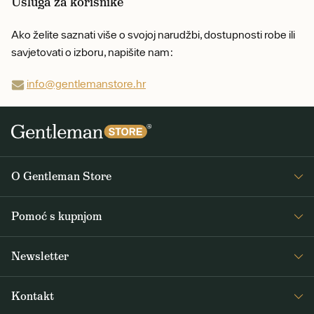
Usluga za korisnike
Ako želite saznati više o svojoj narudžbi, dostupnosti robe ili
savjetovati o izboru, napišite nam:
info@gentlemanstore.hr
O Gentleman Store
O nama
Pomoć s kupnjom
Journal
Često postavljana pitanja
Newsletter
Dostava i plaćanje
Primajte zanimljive vijesti iz Gentleman Storea 1x tjedno, kao i vijesti o
Opći uvjeti poslovanja
Kontakt
novim proizvodima i posebnim ponudama
Povrat i reklamacije