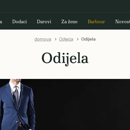
a
Dodaci
Darovi
Za žene
Barbour
Novost
domova
Odjeća
Odijela
Odijela