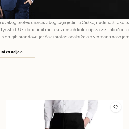
ra svakog profesionalca. Zbog toga jedini u Češkoj nudimo široku
yrwhitt. U sklopu limitiranih sezonskih kolekcija za vas također re
 drugih brendova, jer čak i profesionalci žele s vremena na vrijeme 
uci za odijelo