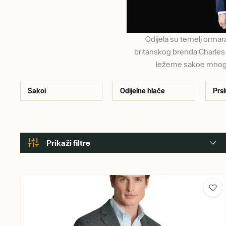
Odijela su temelj orma
britanskog brenda Charles T
ležerne sakoe mnogih
Sakoi
Odijelne hlače
Prsl
Prikaži filtre