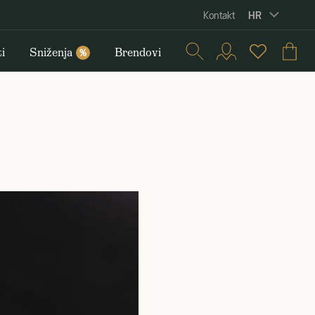
HR
Kontakt
i
Sniženja
Brendovi
%