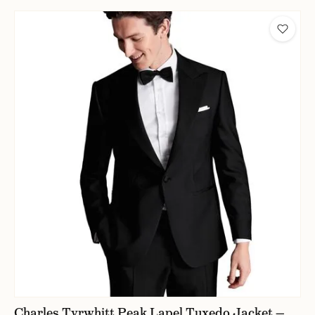
Charles Tyrwhitt Peak Lapel Tuxedo Jacket —