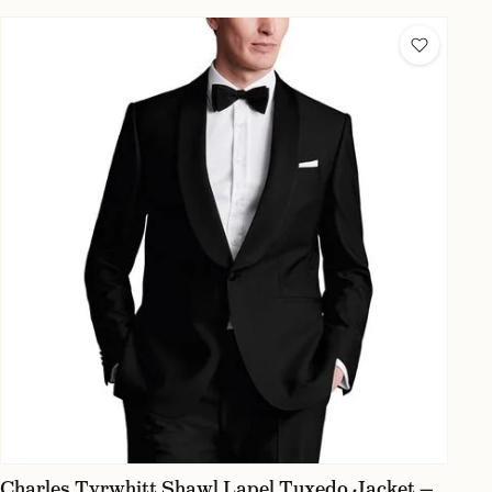
Charles Tyrwhitt Shawl Lapel Tuxedo Jacket —