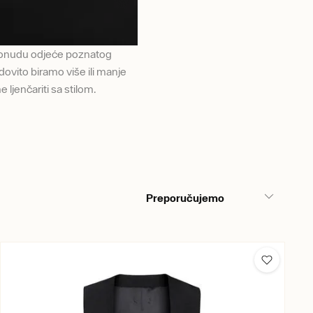
 ponudu odjeće poznatog
dovito biramo više ili manje
ljenčariti sa stilom.
Preporučujemo