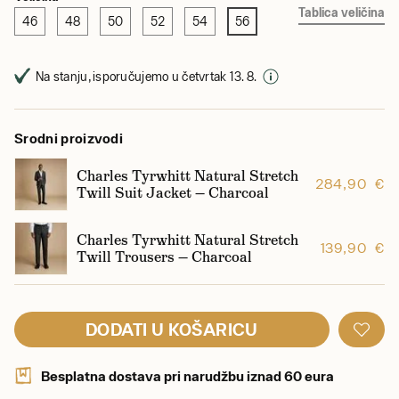
Tablica veličina
46
48
50
52
54
56
Na stanju, isporučujemo u četvrtak 13. 8.
Srodni proizvodi
Charles Tyrwhitt Natural Stretch
284,90 €
Twill Suit Jacket — Charcoal
Charles Tyrwhitt Natural Stretch
139,90 €
Twill Trousers — Charcoal
DODATI U KOŠARICU
Besplatna dostava pri narudžbu iznad 60 eura