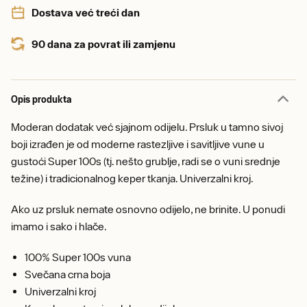
Dostava već treći dan
90 dana za povrat ili zamjenu
Opis produkta
Moderan dodatak već sjajnom odijelu. Prsluk u tamno sivoj
boji izrađen je od moderne rastezljive i savitljive vune u
gustoći Super 100s (tj. nešto grublje, radi se o vuni srednje
težine) i tradicionalnog keper tkanja. Univerzalni kroj.
Ako uz prsluk nemate osnovno odijelo, ne brinite. U ponudi
imamo i sako i hlače.
100% Super 100s vuna
Svečana crna boja
Univerzalni kroj