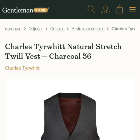
Charles Tyrwhi
domova
Odjeća
Odijela
Prsluci za odijelo
Charles Tyrwhitt Natural Stretch
Twill Vest — Charcoal 56
Charles Tyrwhitt