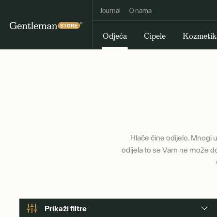
Journal
O nama
Odjeća
Cipele
Kozmetik
Hlače čine odijelo. Mnogi u
odijela to se Vam ne može dog
Prikaži filtre