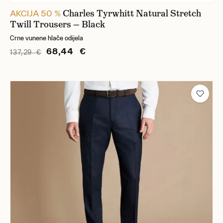
Charles Tyrwhitt Natural Stretch
AKCIJA 50 %
Twill Trousers — Black
Crne vunene hlače odijela
68,44 €
137,29 €