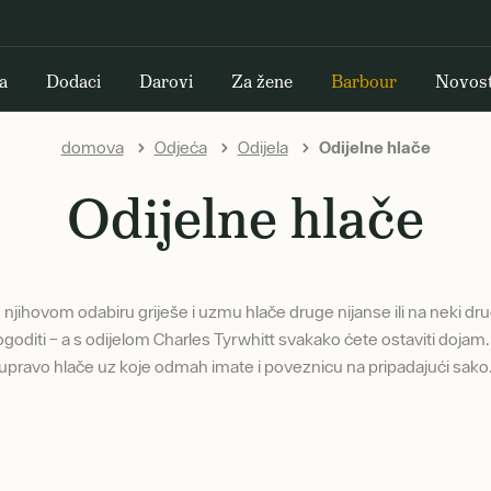
a
Dodaci
Darovi
Za žene
Barbour
Novost
domova
Odjeća
Odijela
Odijelne hlače
Odijelne hlače
 njihovom odabiru griješe i uzmu hlače druge nijanse ili na neki drug
oditi – a s odijelom Charles Tyrwhitt svakako ćete ostaviti dojam. 
upravo hlače uz koje odmah imate i poveznicu na pripadajući sako