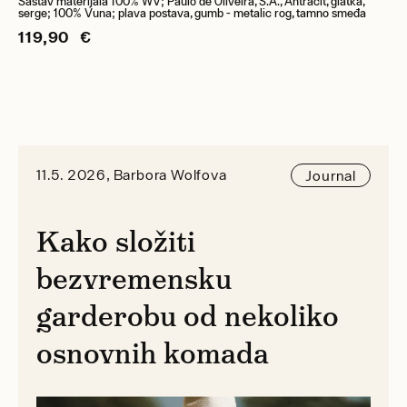
Sastav materijala 100% WV; Paulo de Oliveira, S.A., Antracit, glatka,
serge; 100% Vuna; plava postava, gumb - metalic rog, tamno smeđa
119,90 €
11.5. 2026, Barbora Wolfova
Journal
Kako složiti
bezvremensku
garderobu od nekoliko
osnovnih komada