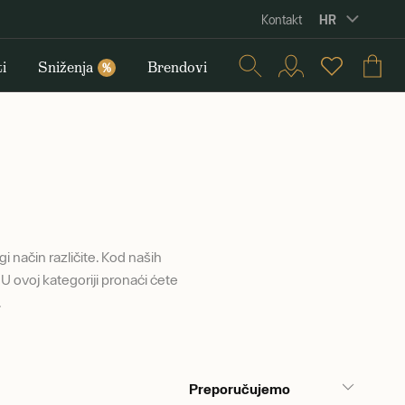
HR
Kontakt
i
Sniženja
Brendovi
%
i način različite. Kod naših
U ovoj kategoriji pronaći ćete
.
Preporučujemo