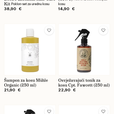
Začinski
Kit
Poklon-set za urednu kosu
kosu
38,90 €
14,90 €
Marka
Anthony
Baxter of California
BETTER BE BOLD
Beviro
BluMaan
Šampon za kosu Mühle
Bullfrog
Osvježavajući tonik za
Organic (250 ml)
kosu Cpt. Fawcett (250 ml)
Captain Fawcett
21,90 €
22,90 €
Copenhagen Grooming
D.R. Harris