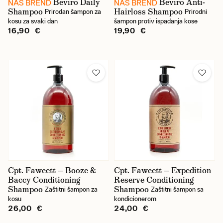
Beviro Daily
Beviro Anti-
NAŠ BREND
NAŠ BREND
Shampoo
Hairloss Shampoo
Prirodan šampon za
Prirodni
kosu za svaki dan
šampon protiv ispadanja kose
16,90 €
19,90 €
Cpt. Fawcett — Booze &
Cpt. Fawcett — Expedition
Baccy Conditioning
Reserve Conditioning
Shampoo
Shampoo
Zaštitni šampon za
Zaštitni šampon sa
kosu
kondicionerom
26,00 €
24,00 €