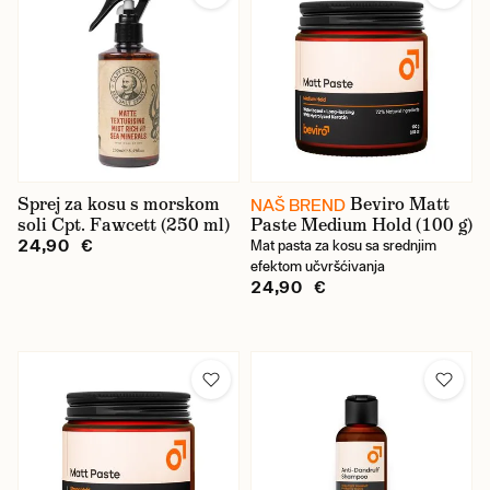
EDO
Firsthand
Geo. F. Trumper
Hanz de Fuko
Kent
Sprej za kosu s morskom
Beviro Matt
NAŠ BREND
soli Cpt. Fawcett (250 ml)
Paste Medium Hold (100 g)
Layrite
24,90 €
Mat pasta za kosu sa srednjim
efektom učvršćivanja
Morgan's
24,90 €
Mühle
Recipe for Men
Reuzel
Taylor of Old Bond Street
Triumph & Disaster