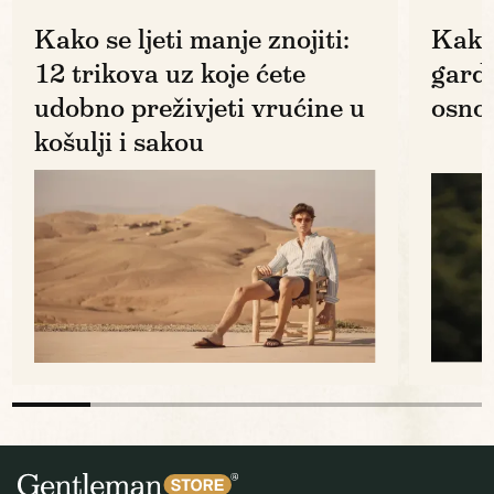
Kako se ljeti manje znojiti:
Kako
12 trikova uz koje ćete
gard
udobno preživjeti vrućine u
osno
košulji i sakou