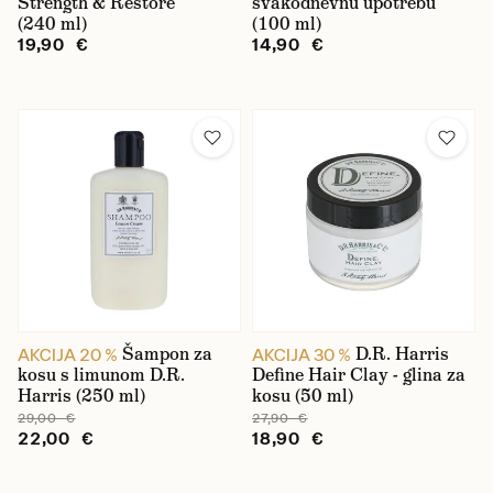
Strength & Restore
svakodnevnu upotrebu
(240 ml)
(100 ml)
19,90 €
14,90 €
Šampon za
D.R. Harris
AKCIJA 20 %
AKCIJA 30 %
kosu s limunom D.R.
Define Hair Clay - glina za
Harris (250 ml)
kosu (50 ml)
29,00 €
27,90 €
22,00 €
18,90 €