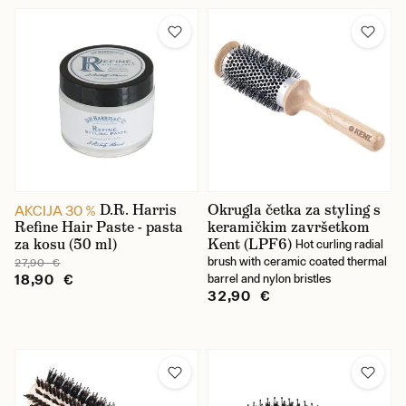
D.R. Harris
Okrugla četka za styling s
AKCIJA 30 %
Refine Hair Paste - pasta
keramičkim završetkom
za kosu (50 ml)
Kent (LPF6)
Hot curling radial
brush with ceramic coated thermal
27,90 €
18,90 €
barrel and nylon bristles
32,90 €