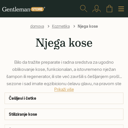
Njega kose
domova
Kozmetika
Njega kose
Bilo da tražite preparate i radna sredstva za ugodno
oblikovanje kose, funkcionalan, a istovremeno nježan
šampon ili regenerator, ili ste već završili s češljanjem prošle
sezone i sad imate egzibicionu ćelavu glavu, na pravom ste
Prikaži više
mjestu.
Češljevi i četke
Stiliziranje kose