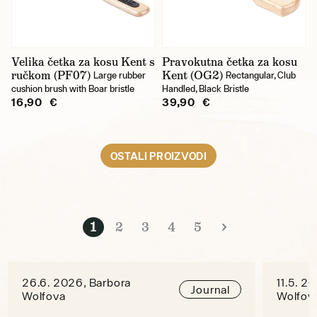
Velika četka za kosu Kent s
Pravokutna četka za kosu
ručkom (PF07)
Kent (OG2)
Large rubber
Rectangular, Club
cushion brush with Boar bristle
Handled, Black Bristle
16,90 €
39,90 €
OSTALI PROIZVODI
1
2
3
4
5
26.6. 2026, Barbora
11.5. 2
Journal
Wolfova
Wolfov