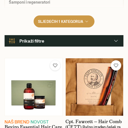
Šamponi i regeneratori
SLJEDEĆIH 1 KATEGORIJA
Prikaži filtre
Mirisi
Citrusni
Cvjetni/biljni
Drveni
Orientalni
Vodeni
Cpt. Fawcett — Hair Comb
NAŠ BREND
NOVOST
Beviro Essential Hair Care
(CF.7T)
Ručno izrađen češalj za