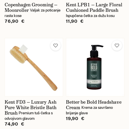
Copenhagen Grooming —
Kent LPB1 — Large Floral
Moonroller
Cushioned Paddle Brush
Valjak za poticanje
rasta kose
Ispupčena četka za dužu kosu
76,90 €
11,90 €
Kent FD3 — Luxury Ash
Better be Bold Headshave
Pure White Bristle Bath
Cream
Krema za savršeno
Brush
Premium tuš-četka s
brijanje glave
19,90 €
odvojivom glavom
74,90 €