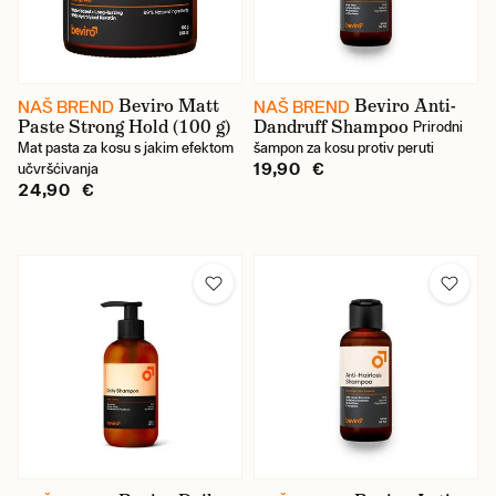
Truefitt & Hill
Uppercut Deluxe
Beviro Matt
Beviro Anti-
NAŠ BREND
NAŠ BREND
Paste Strong Hold (100 g)
Dandruff Shampoo
Prirodni
Mat pasta za kosu s jakim efektom
šampon za kosu protiv peruti
Cijena
19,90 €
učvršćivanja
24,90 €