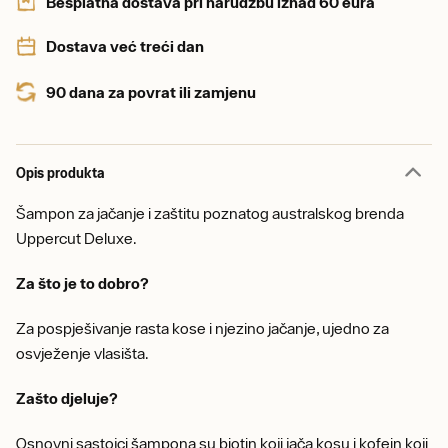
Besplatna dostava pri narudžbu iznad 60 eura
Dostava već treći dan
90 dana za povrat ili zamjenu
Opis produkta
Šampon za jačanje i zaštitu poznatog australskog brenda
Uppercut Deluxe.
Za što je to dobro?
Za pospješivanje rasta kose i njezino jačanje, ujedno za
osvježenje vlasišta.
Zašto djeluje?
Osnovni sastojci šampona su biotin koji jača kosu i kofein koji