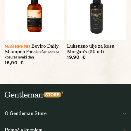
Beviro Daily
Luksuzno ulje za kosu
NAŠ BREND
Shampoo
Morgan's (50 ml)
Prirodan šampon za
19,90 €
kosu za svaki dan
16,90 €
O Gentleman Store
O nama
Pomoć s kupnjom