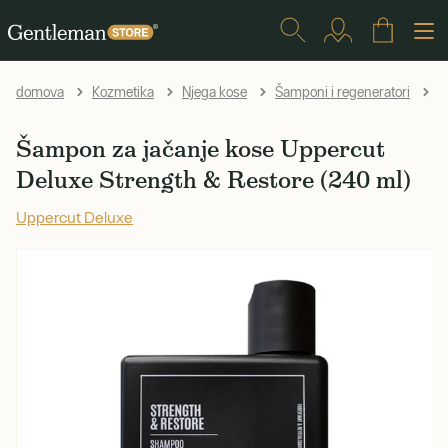
Š
domova
Kozmetika
Njega kose
Šamponi i regeneratori
Šampon za jačanje kose Uppercut
Deluxe Strength & Restore (240 ml)
Uppercut Deluxe