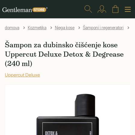
Š
domova
Kozmetika
Njega kose
Šamponi i regeneratori
Šampon za dubinsko čišćenje kose
Uppercut Deluxe Detox & Degrease
(240 ml)
Uppercut Deluxe