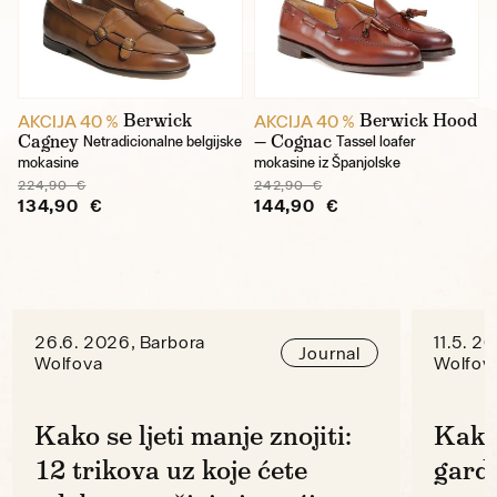
Berwick
Berwick Hood
AKCIJA 40 %
AKCIJA 40 %
Cagney
— Cognac
Netradicionalne belgijske
Tassel loafer
mokasine
mokasine iz Španjolske
224,90 €
242,90 €
134,90 €
144,90 €
26.6. 2026, Barbora
11.5. 2
Journal
Wolfova
Wolfov
Kako se ljeti manje znojiti:
Kako
12 trikova uz koje ćete
gard