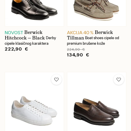
Berwick
Berwick
NOVOST
AKCIJA 40 %
Hitchcock — Black
Tillman
Derby
Boat shoes cipele od
cipele klasičnog karaktera
premium brušene kože
222,90 €
224,90 €
134,90 €