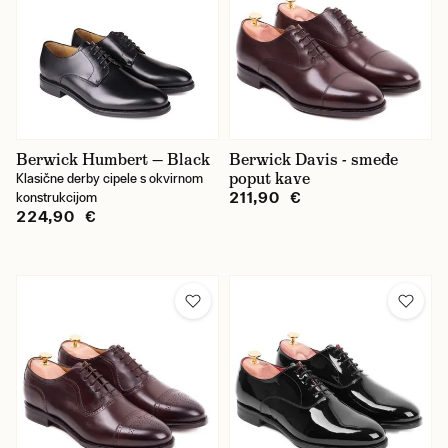
slip on cipela
tenisice
Cijena
Berwick Humbert — Black
Berwick Davis - smeđe
poput kave
Klasične derby cipele s okvirnom
211,90 €
konstrukcijom
224,90 €