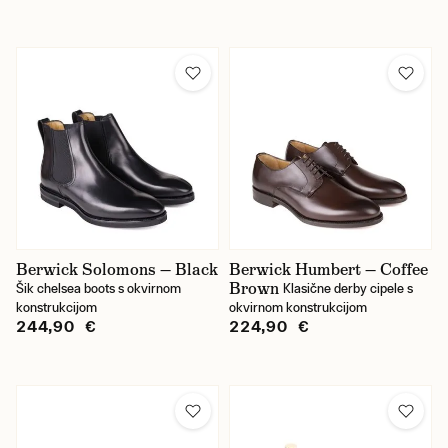
44,5
45
46
46,5
46/47
47
48
Berwick Solomons — Black
Berwick Humbert — Coffee
Brown
Šik chelsea boots s okvirnom
Klasične derby cipele s
konstrukcijom
okvirnom konstrukcijom
Vrsta cipela
244,90 €
224,90 €
gležanjače
niske cipele
polobotky Derby (otevřené)