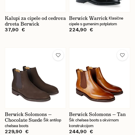
38,5
39
Kalupi za cipele od cedrova
Berwick Warrick
Klasične
drveta Berwick
cipele s gumenim potplatom
39,5
37,90 €
224,90 €
40
40,5
41
41,5
42
42,5
43
Berwick Solomons —
Berwick Solomons — Tan
Chocolate Suede
43,5
Šik antilop
Šik chelsea boots s okvirnom
chelsea boots
konstrukcijom
44
229,90 €
244,90 €