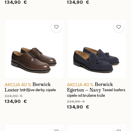
134,90 €
134,90 €
Berwick
Berwick
AKCIJA 40 %
AKCIJA 40 %
Lester
Egerton — Navy
Izdržljive derby cipele
Tassel loafers
cipele od brušene kože
224,90 €
134,90 €
224,90 €
134,90 €