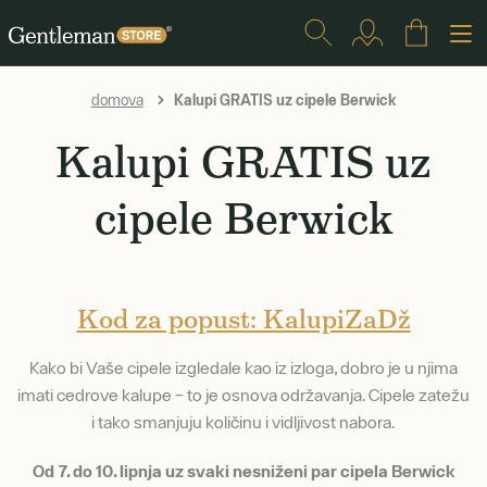
Kalupi GRATIS uz cipele Berwick
domova
Kalupi GRATIS uz
cipele Berwick
Kod za popust: KalupiZaDž
Kako bi Vaše cipele izgledale kao iz izloga, dobro je u njima
imati cedrove kalupe – to je osnova održavanja. Cipele zatežu
i tako smanjuju količinu i vidljivost nabora.
Od 7. do 10. lipnja uz svaki nesniženi par cipela Berwick