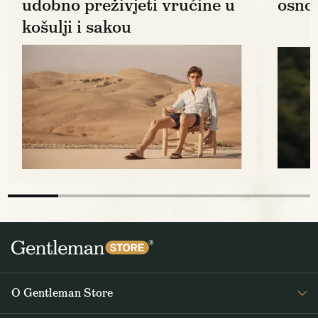
udobno preživjeti vrućine u
osno
košulji i sakou
O Gentleman Store