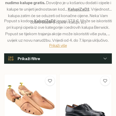
nudimo kalupe gratis.
Dovoljno je u košaricu dodati i cipele i
kalupe te unijeti jednostavan kod…
KalupiZaDž
. Vrijednost
kalupa zatim će se oduzeti od konačne cijene. Neka Vam
Popust s kodom
KalupiZaDž
iznosi 37,9 €. Može se iskoristiti
dobro služe! (I cipele i kalupi. 👞)
pri kupnji cipela iz ove kategorije i cedrovih kalupa Berwick.
Popust se tijekom trajanja akcije može iskoristiti više puta, ali
uvijek uz novu narudžbu. Vrijedi od 4. do 7. lipnja uključivo.
Prikaži više
Prikaži filtre
Marka
Berwick 1707
Veličina cipela (filtracija)