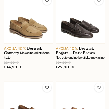
Berwick
Berwick
AKCIJA 40 %
AKCIJA 40 %
Connery
Bogart — Dark Brown
Mokasine od brušene
kože
Netradicionalne belgijske mokasine
224,90 €
204,90 €
134,90 €
122,90 €