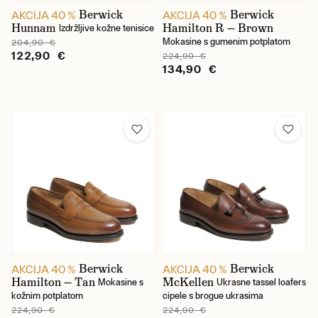
Berwick
Berwick
AKCIJA 40 %
AKCIJA 40 %
Hunnam
Hamilton R — Brown
Izdržljive kožne tenisice
Mokasine s gumenim potplatom
204,90 €
122,90 €
224,90 €
134,90 €
Berwick
Berwick
AKCIJA 40 %
AKCIJA 40 %
Hamilton — Tan
McKellen
Mokasine s
Ukrasne tassel loafers
kožnim potplatom
cipele s brogue ukrasima
224,90 €
224,90 €