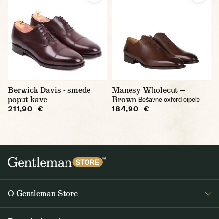
Berwick Davis - smeđe
Manesy Wholecut —
poput kave
Brown
Bešavne oxford cipele
211,90 €
184,90 €
O Gentleman Store
O nama