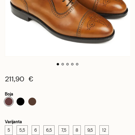
211,90 €
Boja
Varijanta
5
5,5
6
6,5
7,5
8
9,5
12