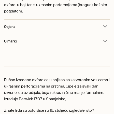
oxford, u boji tan s ukrasnim perforacijama (brogue), kožnim
potplatom.
Ocjena
O marki
Ručno izrađene oxfordice u boji tan sa zatvorenim vezicama i
ukrasnim perforacijama na prstima. Cipele za svaki dan,
izvrsno idu uz odijelo, boja i ukras ih čine manje formalnim.
Izrađuje Berwick 1707 u Španjolskoj.
Znate li da su oxfordice i u 18. stoljeću izgledale isto?