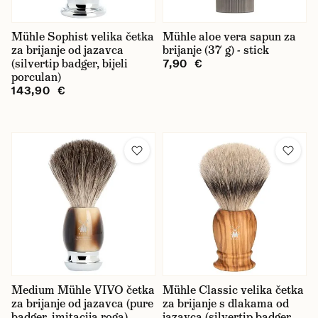
Mühle Sophist velika četka
Mühle aloe vera sapun za
Cijena
za brijanje od jazavca
brijanje (37 g) - stick
(silvertip badger, bijeli
7,90 €
porculan)
143,90 €
Medium Mühle VIVO četka
Mühle Classic velika četka
za brijanje od jazavca (pure
za brijanje s dlakama od
badger, imitacija roga)
jazavca (silvertip badger,