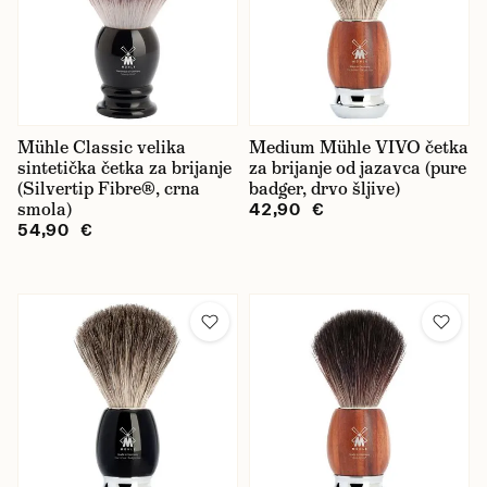
Mühle Classic velika
Medium Mühle VIVO četka
sintetička četka za brijanje
za brijanje od jazavca (pure
(Silvertip Fibre®, crna
badger, drvo šljive)
smola)
42,90 €
54,90 €