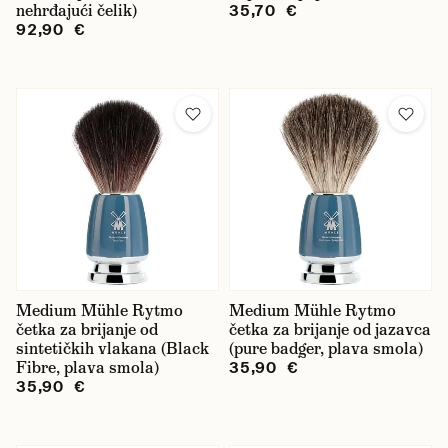
nehrđajući čelik)
35,70 €
92,90 €
Medium Mühle Rytmo
Medium Mühle Rytmo
četka za brijanje od
četka za brijanje od jazavca
sintetičkih vlakana (Black
(pure badger, plava smola)
Fibre, plava smola)
35,90 €
35,90 €