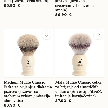
(fini jazavac, crna smola)
jazavca (jazavac sa
srebrnim vrhom, crna
66,90 €
smola)
86,90 €
Medium Mühle Classic
Mala Mühle Classic četka
četka za brijanje s dlakama
za brijanje od sintetičkih
jazavca (jazavac sa
vlakana (Silvertip Fibre®,
srebrnim vrhom, imitacija
imitacija kornjačevine)
slonovače)
37,90 €
86,90 €