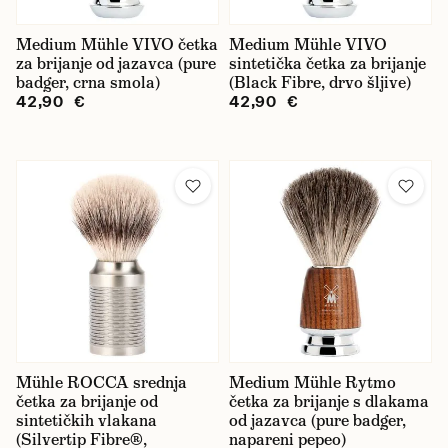
Medium Mühle VIVO četka
Medium Mühle VIVO
za brijanje od jazavca (pure
sintetička četka za brijanje
badger, crna smola)
(Black Fibre, drvo šljive)
42,90 €
42,90 €
Mühle ROCCA srednja
Medium Mühle Rytmo
četka za brijanje od
četka za brijanje s dlakama
sintetičkih vlakana
od jazavca (pure badger,
(Silvertip Fibre®,
napareni pepeo)