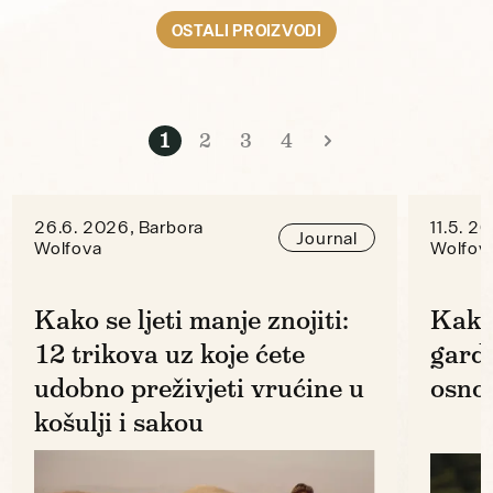
OSTALI PROIZVODI
1
2
3
4
26.6. 2026, Barbora
11.5. 2
Journal
Wolfova
Wolfov
Kako se ljeti manje znojiti:
Kako
12 trikova uz koje ćete
gard
udobno preživjeti vrućine u
osno
košulji i sakou