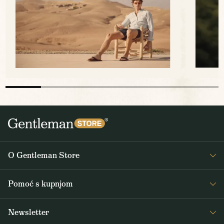
O Gentleman Store
O nama
Pomoć s kupnjom
Journal
Često postavljana pitanja
Newsletter
Dostava i plaćanje