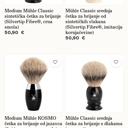
Medium Mühle Classic
Mühle Classic srednja
sintetička četka za brijanje
četka za brijanje od
(Silvertip Fibre®, crna
sintetičkih vlakana
smola)
(Silvertip Fibre®, imitacija
kornjačevine)
50,90 €
50,90 €
Medium Mühle KOSMO
Mühle Classic srednja
četka za brijanje od jazavca
četka za brijanje s dlakama