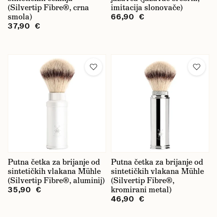
(Silvertip Fibre®, crna
imitacija slonovače)
smola)
66,90 €
37,90 €
Putna četka za brijanje od
Putna četka za brijanje od
sintetičkih vlakana Mühle
sintetičkih vlakana Mühle
(Silvertip Fibre®, aluminij)
(Silvertip Fibre®,
kromirani metal)
35,90 €
46,90 €