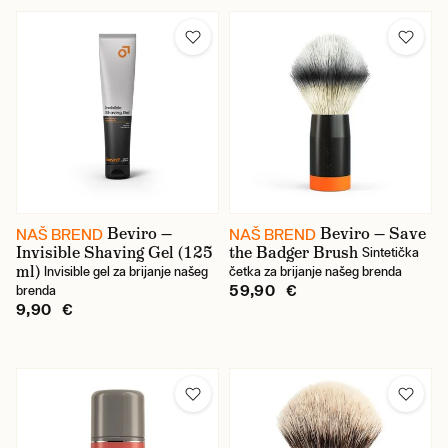
Marka
Anthony
Astra
Baxter of California
Beviro
Bullfrog
Beviro —
Beviro — Save
NAŠ BREND
NAŠ BREND
Invisible Shaving Gel (125
the Badger Brush
Sintetička
Captain Fawcett
ml)
Invisible gel za brijanje našeg
četka za brijanje našeg brenda
59,90 €
brenda
Castle Forbes
9,90 €
D.R. Harris
Derby
Feather