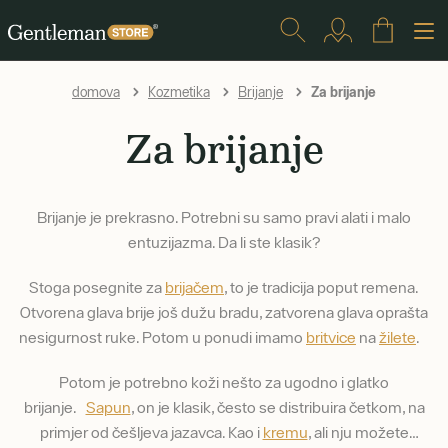
Za brijanje
domova
Kozmetika
Brijanje
Za brijanje
Brijanje je prekrasno. Potrebni su samo pravi alati i malo
entuzijazma. Da li ste klasik?
Stoga posegnite za
brijačem
, to je tradicija poput remena.
Otvorena glava brije još dužu bradu, zatvorena glava oprašta
nesigurnost ruke. Potom u ponudi imamo
britvice
na
žilete
.
Potom je potrebno koži nešto za ugodno i glatko
brijanje.
Sapun
, on je klasik, često se distribuira četkom, na
primjer od češljeva jazavca. Kao i
kremu
, ali nju možete