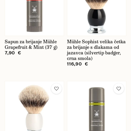
Geo. F. Trumper
Gilette
Hanz de Fuko
Kent
Sapun za brijanje Mühle
Mühle Sophist velika četka
Grapefruit & Mint (37 g)
za brijanje s dlakama od
Morgan's
jazavca (silvertip badger,
7,90 €
crna smola)
Mühle
116,90 €
Nish Man
Perma
Personna Platinum
Recipe for Men
Taylor of Old Bond Street
Truefitt & Hill