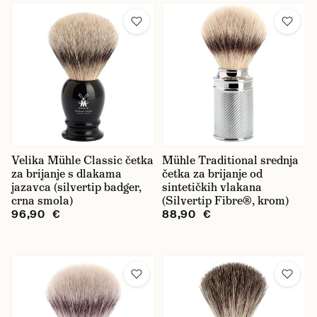
Velika Mühle Classic četka
Mühle Traditional srednja
za brijanje s dlakama
četka za brijanje od
jazavca (silvertip badger,
sintetičkih vlakana
crna smola)
(Silvertip Fibre®, krom)
96,90 €
88,90 €