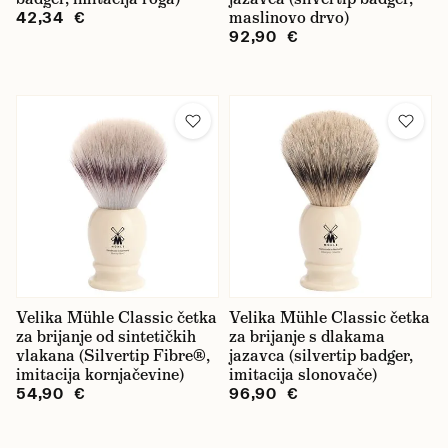
maslinovo drvo)
42,34 €
92,90 €
Velika Mühle Classic četka
Velika Mühle Classic četka
za brijanje od sintetičkih
za brijanje s dlakama
vlakana (Silvertip Fibre®,
jazavca (silvertip badger,
imitacija kornjačevine)
imitacija slonovače)
54,90 €
96,90 €