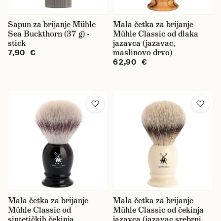
Sapun za brijanje Mühle
Mala četka za brijanje
Sea Buckthorn (37 g) -
Mühle Classic od dlaka
stick
jazavca (jazavac,
maslinovo drvo)
7,90 €
62,90 €
Mala četka za brijanje
Mala četka za brijanje
Mühle Classic od
Mühle Classic od čekinja
sintetičkih čekinja
jazavca (jazavac srebrni,