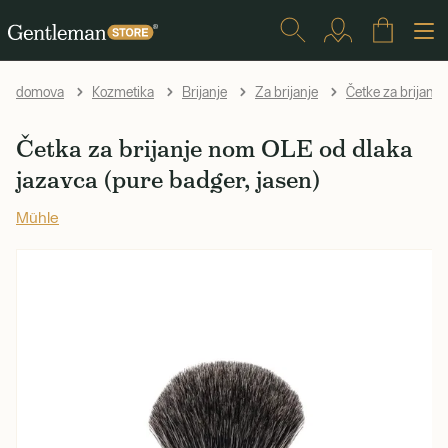
domova
Kozmetika
Brijanje
Za brijanje
Četke za brijanje
Četka za brijanje nom OLE od dlaka
jazavca (pure badger, jasen)
Mühle