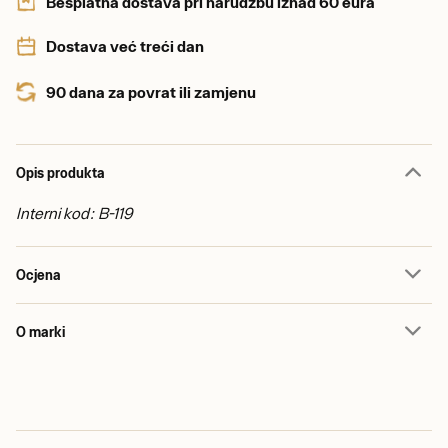
Besplatna dostava pri narudžbu iznad 60 eura
Dostava već treći dan
90 dana za povrat ili zamjenu
Opis produkta
Interni kod: B-119
Ocjena
O marki