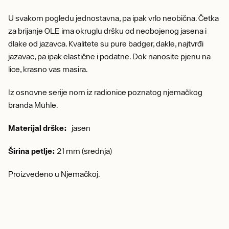
U svakom pogledu jednostavna, pa ipak vrlo neobična. Četka
za brijanje OLE ima okruglu dršku od neobojenog jasena i
dlake od jazavca. Kvalitete su pure badger, dakle, najtvrđi
jazavac, pa ipak elastične i podatne. Dok nanosite pjenu na
lice, krasno vas masira.
Iz osnovne serije nom iz radionice poznatog njemačkog
branda Mühle.
Materijal drške:
jasen
Širina petlje:
21 mm (srednja)
Proizvedeno u Njemačkoj.