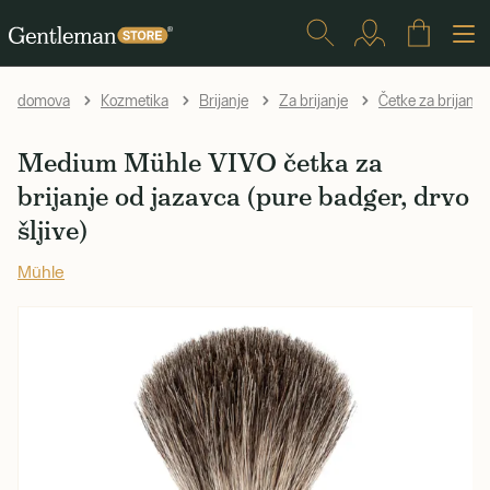
domova
Kozmetika
Brijanje
Za brijanje
Četke za brijanje
Medium Mühle VIVO četka za
brijanje od jazavca (pure badger, drvo
šljive)
Mühle