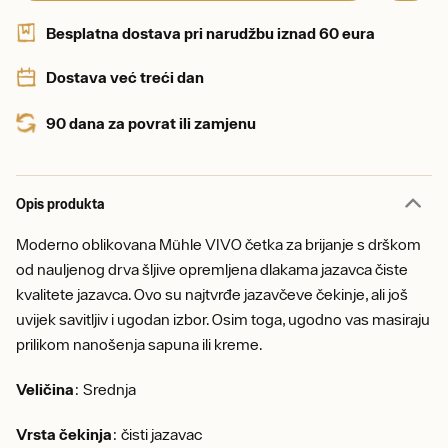
Besplatna dostava pri narudžbu iznad 60 eura
Dostava već treći dan
90 dana za povrat ili zamjenu
Opis produkta
Moderno oblikovana Mühle VIVO četka za brijanje s drškom
od nauljenog drva šljive opremljena dlakama jazavca čiste
kvalitete jazavca. Ovo su najtvrđe jazavčeve čekinje, ali još
uvijek savitljiv i ugodan izbor. Osim toga, ugodno vas masiraju
prilikom nanošenja sapuna ili kreme.
Veličina
: Srednja
Vrsta čekinja
: čisti jazavac