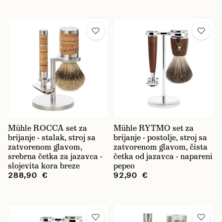
Mühle ROCCA set za
Mühle RYTMO set za
brijanje - stalak, stroj sa
brijanje - postolje, stroj sa
zatvorenom glavom,
zatvorenom glavom, čista
srebrna četka za jazavca -
četka od jazavca - napareni
slojevita kora breze
pepeo
288,90 €
92,90 €