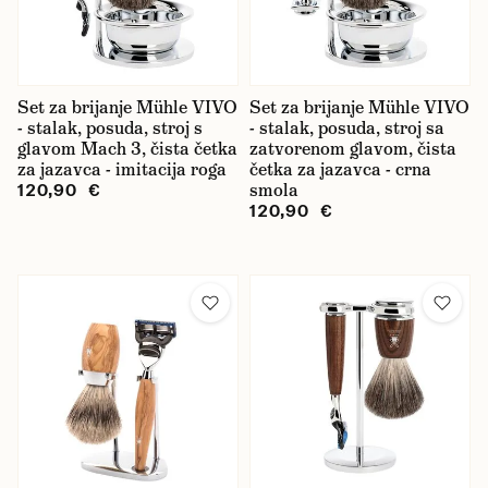
Marka
Geo. F. Trumper
Morgan's
Set za brijanje Mühle VIVO
Set za brijanje Mühle VIVO
- stalak, posuda, stroj s
- stalak, posuda, stroj sa
Mühle
glavom Mach 3, čista četka
zatvorenom glavom, čista
za jazavca - imitacija roga
četka za jazavca - crna
Taylor of Old Bond Street
smola
120,90 €
120,90 €
Cijena