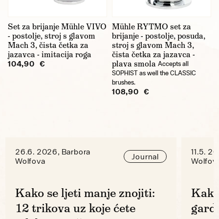
Set za brijanje Mühle VIVO
Mühle RYTMO set za
- postolje, stroj s glavom
brijanje - postolje, posuda,
Mach 3, čista četka za
stroj s glavom Mach 3,
jazavca - imitacija roga
čista četka za jazavca -
plava smola
104,90 €
Accepts all
SOPHIST as well the CLASSIC
brushes.
108,90 €
26.6. 2026, Barbora
11.5. 2
Journal
Wolfova
Wolfov
Kako se ljeti manje znojiti:
Kako
12 trikova uz koje ćete
gard