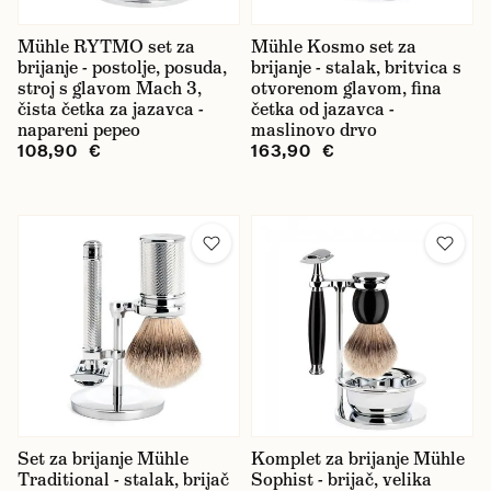
Mühle RYTMO set za
Mühle Kosmo set za
brijanje - postolje, posuda,
brijanje - stalak, britvica s
stroj s glavom Mach 3,
otvorenom glavom, fina
čista četka za jazavca -
četka od jazavca -
napareni pepeo
maslinovo drvo
108,90 €
163,90 €
Set za brijanje Mühle
Komplet za brijanje Mühle
Traditional - stalak, brijač
Sophist - brijač, velika