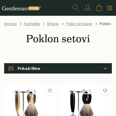
Poklon se
domova
Kozmetika
Brijanje
Pribor za brijanje
Poklon setovi
Prikaži filtre
Mirisi
Drveni