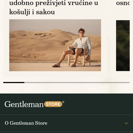
udobno preživjeti vrućine u
osno
košulji i sakou
O Gentleman Store