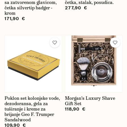
sa zatvorenom glavicom,
četka, stalak, posudica.
četka silvertip badger -
277,90 €
krom
171,90 €
Poklon set kolonjske vode,
Morgan's Luxury Shave
dezodoransa, gela za
Gift Set
tuširanje i kreme za
118,90 €
brijanje Geo F. Trumper
Sandalwood
109,90 €