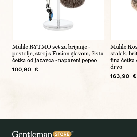
Mühle RYTMO set za brijanje -
Mühle Kosm
postolje, stroj s Fusion glavom, čista
stalak, br
četka od jazavca - napareni pepeo
fina četka
drvo
100,90 €
163,90 €