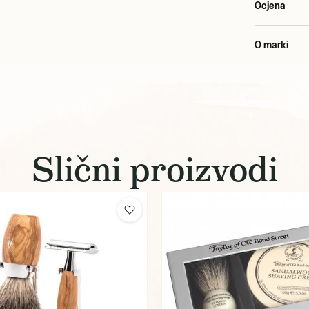
Ocjena
O marki
Slični proizvodi