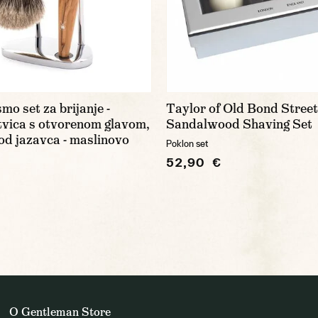
o set za brijanje -
Taylor of Old Bond Street
itvica s otvorenom glavom,
Sandalwood Shaving Set
 od jazavca - maslinovo
Poklon set
52,90 €
O Gentleman Store