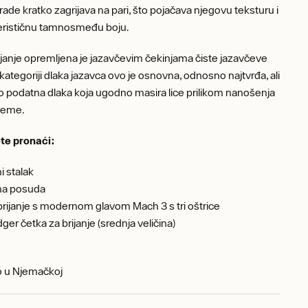
ade kratko zagrijava na pari, što pojačava njegovu teksturu i
terističnu tamnosmeđu boju.
ijanje opremljena je jazavčevim čekinjama čiste jazavčeve
 kategoriji dlaka jazavca ovo je osnovna, odnosno najtvrđa, ali
 podatna dlaka koja ugodno masira lice prilikom nanošenja
kreme.
te pronaći:
i stalak
na posuda
 brijanje s modernom glavom Mach 3 s tri oštrice
ger četka za brijanje (srednja veličina)
o u Njemačkoj