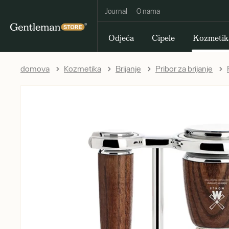
Journal
O nama
Odjeća
Cipele
Kozmetik
domova
Kozmetika
Brijanje
Pribor za brijanje