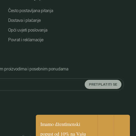
Često postavljana pitanja
Dostava i plaćanje
Opći uvjeti poslovanja
Povrat i reklamacije
o novim proizvodima i posebnim ponudama
PRETPLATITI SE
Imamo džentlmenski
popust od 10% na Vašu