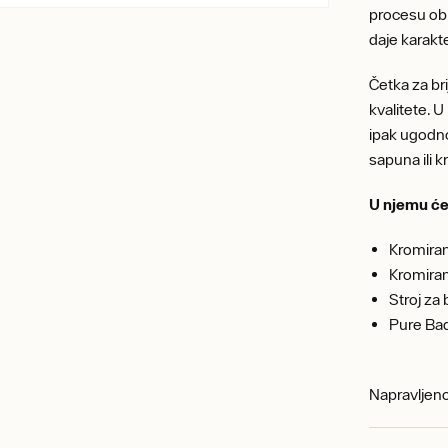
procesu obr
daje karak
Četka za br
kvalitete. U
ipak ugodno
sapuna ili 
U njemu će
Kromiran
Kromira
Stroj za
Pure Bad
Napravljen