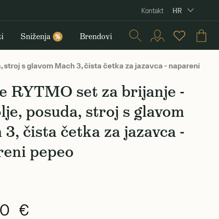
HR
Kontakt
i
Sniženja
Brendovi
%
, stroj s glavom Mach 3, čista četka za jazavca - napareni pep
 RYTMO set za brijanje -
lje, posuda, stroj s glavom
3, čista četka za jazavca -
reni pepeo
90 €