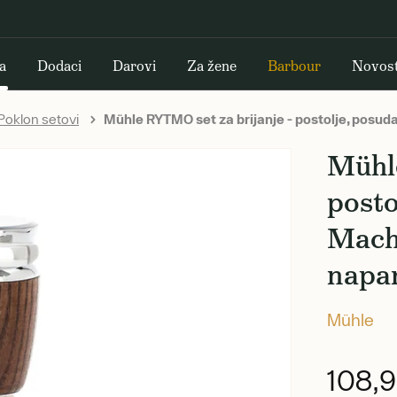
a
Dodaci
Darovi
Za žene
Barbour
Novost
Poklon setovi
Mühle RYTMO set za brijanje - postolje, posuda
Mühle
posto
Mach 
napa
Mühle
108,