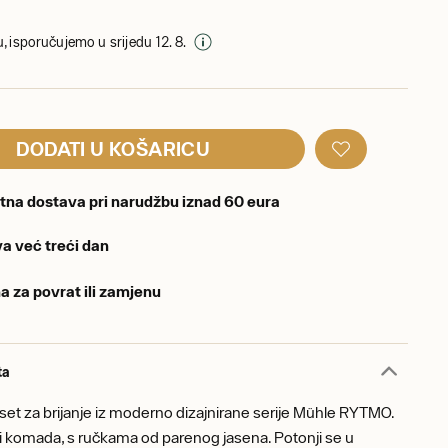
, isporučujemo u srijedu 12. 8.
DODATI U KOŠARICU
tna dostava pri narudžbu iznad 60 eura
a već treći dan
a za povrat ili zamjenu
ta
et za brijanje iz moderno dizajnirane serije Mühle RYTMO.
ri komada, s ručkama od parenog jasena. Potonji se u