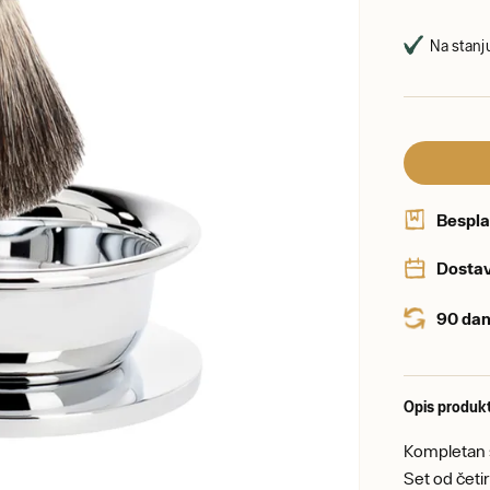
Na stanju
Bespla
Dostav
90 dan
Opis produk
Kompletan s
Set od četi