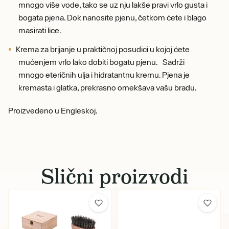
mnogo više vode, tako se uz nju lakše pravi vrlo gusta i
bogata pjena. Dok nanosite pjenu, četkom ćete i blago
masirati lice.
Krema za brijanje u praktičnoj posudici u kojoj ćete
mućenjem vrlo lako dobiti bogatu pjenu. Sadrži
mnogo eteričnih ulja i hidratantnu kremu. Pjena je
kremasta i glatka, prekrasno omekšava vašu bradu.
Proizvedeno u Engleskoj.
Slični proizvodi