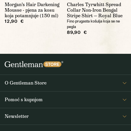
Morgan’s Hair Darkening
Charles Tyrwhitt Spread
Mousse - pjena za kosu
Collar Non-Iron Bengal
koja potamnjuje (150 ml)
Stripe Shirt — Royal Blue
12,90 €
Fino prugasta košulja koja se ne
pegla
89,90 €
O Gentleman Store
O nama
Pomoć s kupnjom
Journal
Često postavljana pitanja
Newsletter
Dostava i plaćanje
Primajte zanimljive vijesti iz Gentleman Storea 1x tjedno, kao i vijesti o
Opći uvjeti poslovanja