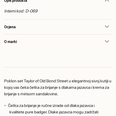
Opis produkta
Interni kod: D-069
Ocjena
O marki
Poklon set Taylor of Old Bond Street u elegantnoj sivoj kutiji u
kojoj vas čeka četka za brijanje s dlakama jazavca i krema za
brijanje s mirisom sandalovine.
Četka za brijanje je ručne izrade od dlaka jazavca i
kvalitete pure badger. Dlake jazavca mogu zadržati