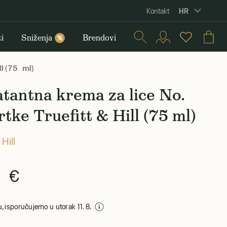
HR
Kontakt
i
Sniženja
Brendovi
%
ll (75 ml)
tantna krema za lice No.
rtke Truefitt & Hill (75 ml)
 Hill
0 €
, isporučujemo u utorak 11. 8.