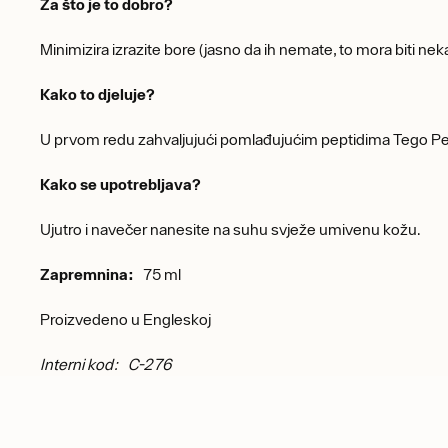
Za što je to dobro?
Minimizira izrazite bore (jasno da ih nemate, to mora biti neka
Kako to djeluje?
U prvom redu zahvaljujući pomlađujućim peptidima Tego Pep 4
Kako se upotrebljava?
Ujutro i navečer nanesite na suhu svježe umivenu kožu.
Zapremnina:
75 ml
Proizvedeno u Engleskoj
Interni kod: C-276