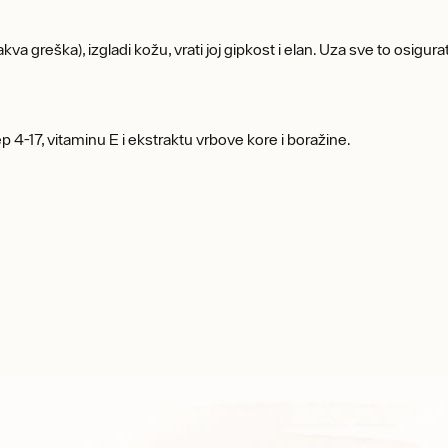
kva greška), izgladi kožu, vrati joj gipkost i elan. Uza sve to osigur
-17, vitaminu E i ekstraktu vrbove kore i boražine.