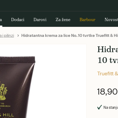
a
Dodaci
Darovi
Za žene
Barbour
Novost
 i pilinzi
Hidratantna krema za lice No. 10 tvrtke Truefitt & Hi
Hidra
10 tv
Truefitt &
18,9
Na stanju