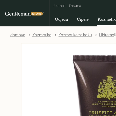
Journal
O nama
Odjeća
Cipele
Kozmetik
domova
Kozmetika
Kozmetika za kožu
Hidratacija