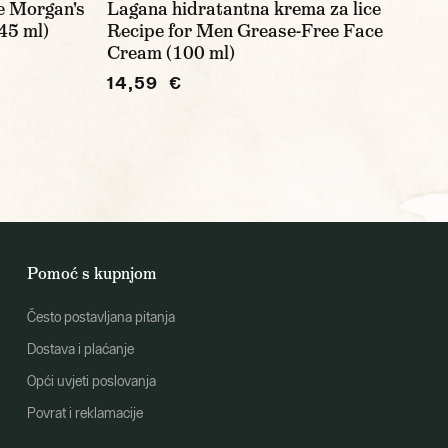
e Morgan's
Lagana hidratantna krema za lice
45 ml)
Recipe for Men Grease-Free Face
Cream (100 ml)
14,59 €
Pomoć s kupnjom
Često postavljana pitanja
Dostava i plaćanje
Opći uvjeti poslovanja
Povrat i reklamacije