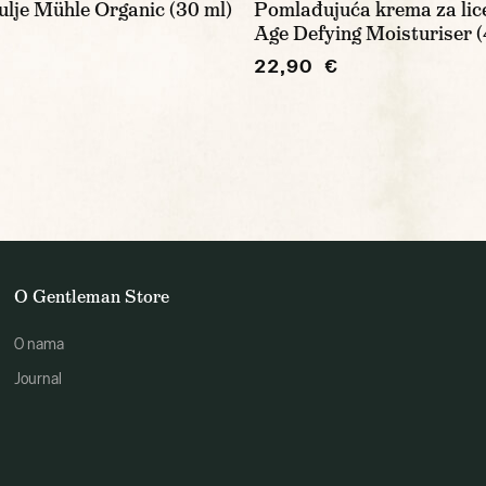
lje Mühle Organic (30 ml)
Pomlađujuća krema za lic
Age Defying Moisturiser (
22,90 €
O Gentleman Store
O nama
Journal