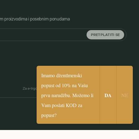
o novim proizvodima i posebnim ponudama
PRETPLATITI SE
Imamo džentlmenski
popust od 10% na Vašu
biceps
Za e-trgovinu je zaslužna Simplia.cz
|
Webdesign by
digital.
DA
prvu narudžbu. Možemo li
NE
Vam poslati KOD za
popust?