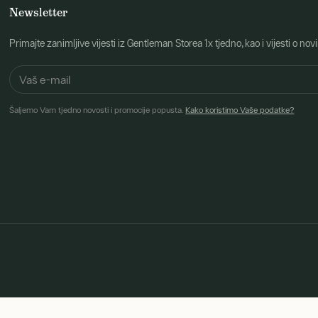
Newsletter
Primajte zanimljive vijesti iz Gentleman Storea 1x tjedno, kao i vijesti 
Šaljemo Vam tjedno novosti i promocije popusta.
Kako koristimo Vaše podatke?