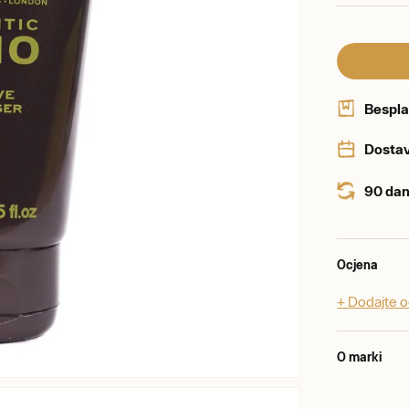
Bespla
Dostav
90 dan
Ocjena
+ Dodajte 
O marki