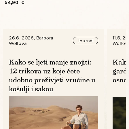
54,90 €
26.6. 2026, Barbora
11.5. 2
Journal
Wolfova
Wolfov
Kako se ljeti manje znojiti:
Kako
12 trikova uz koje ćete
gard
udobno preživjeti vrućine u
osno
košulji i sakou