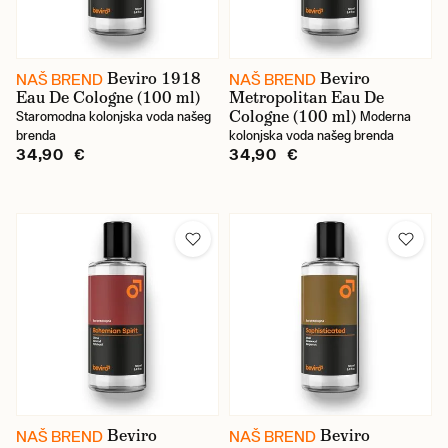
Marka
Beviro
Beviro 1918
Beviro
NAŠ BREND
NAŠ BREND
Eau De Cologne (100 ml)
Metropolitan Eau De
BYJOME
Cologne (100 ml)
Staromodna kolonjska voda našeg
Moderna
brenda
kolonjska voda našeg brenda
D.R. Harris
34,90 €
34,90 €
Farina
Geo. F. Trumper
Morgan's
Taylor of Old Bond Street
Truefitt & Hill
Cijena
Beviro
Beviro
NAŠ BREND
NAŠ BREND