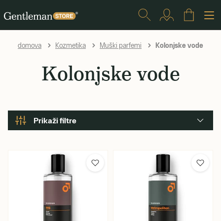
Kolonjske vode
domova
Kozmetika
Muški parfemi
Kolonjske vode
Prikaži filtre
Mirisi
Citrusni
Cvjetni/biljni