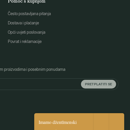
Pomoć s kupnjom
Često postavljana pitanja
Dostava i plaćanje
Opći uvjeti poslovanja
Povrat i reklamacije
o novim proizvodima i posebnim ponudama
PRETPLATITI SE
Imamo džentlmenski