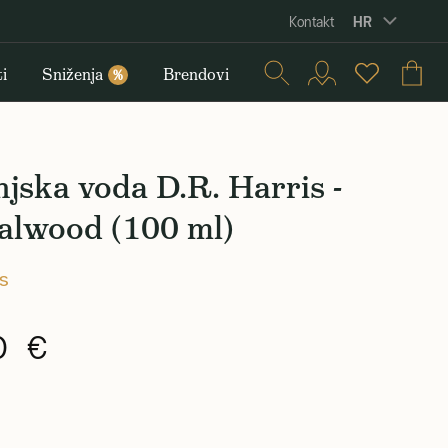
HR
Kontakt
i
Sniženja
Brendovi
%
jska voda D.R. Harris -
alwood (100 ml)
is
0 €