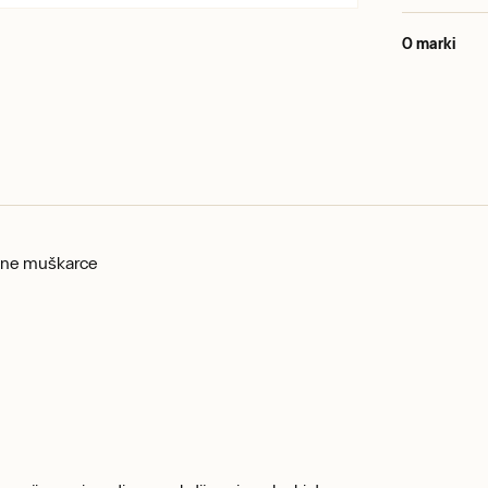
O marki
odne muškarce