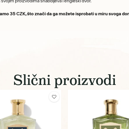
 svojim proizvodima snabdijeva i engleski dvor.
d samo 35 CZK, što znači da ga možete isprobati u miru svoga do
Slični proizvodi