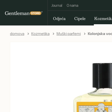
Journal
O nama
Odjeća
Cipele
Kozmetik
domova
Kozmetika
Muški parfemi
Kolonjska vod