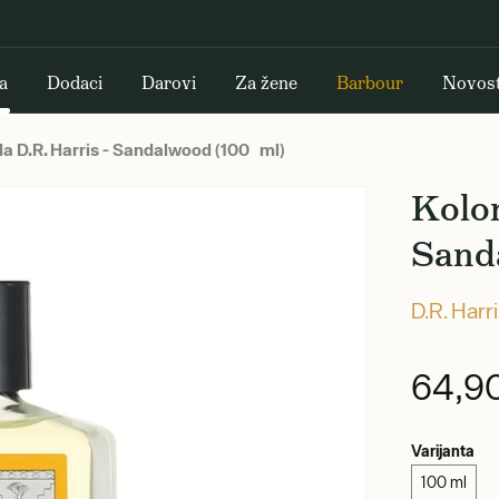
a
Dodaci
Darovi
Za žene
Barbour
Novost
a D.R. Harris - Sandalwood (100 ml)
Kolon
Sand
D.R. Harr
64,9
Varijanta
100 ml