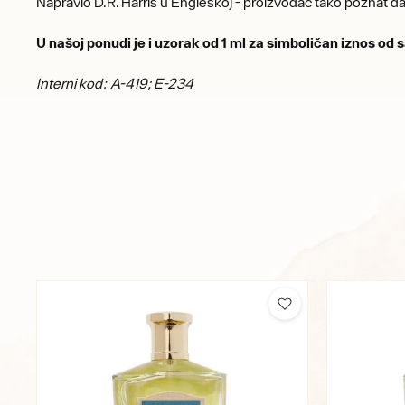
Napravio D.R. Harris u Engleskoj - proizvođač tako poznat da
U našoj ponudi je i uzorak od 1 ml za simboličan iznos o
Interni kod: A-419; E-234