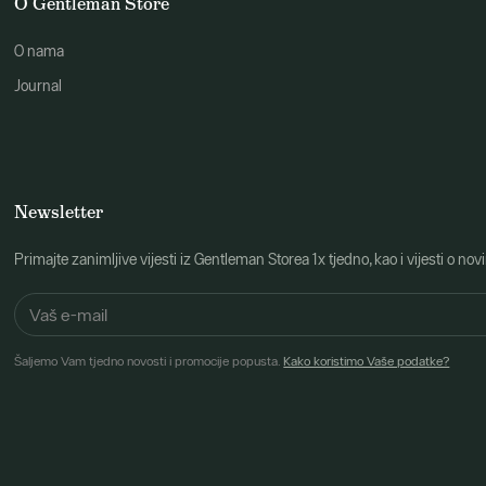
O Gentleman Store
O nama
Journal
Newsletter
Primajte zanimljive vijesti iz Gentleman Storea 1x tjedno, kao i vijesti 
Šaljemo Vam tjedno novosti i promocije popusta.
Kako koristimo Vaše podatke?