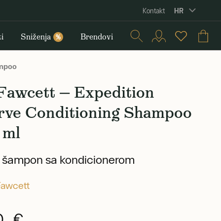
HR
Kontakt
i
Sniženja
Brendovi
%
ampoo
Fawcett — Expedition
rve Conditioning Shampoo
 ml
i šampon sa kondicionerom
Fawcett
0 €