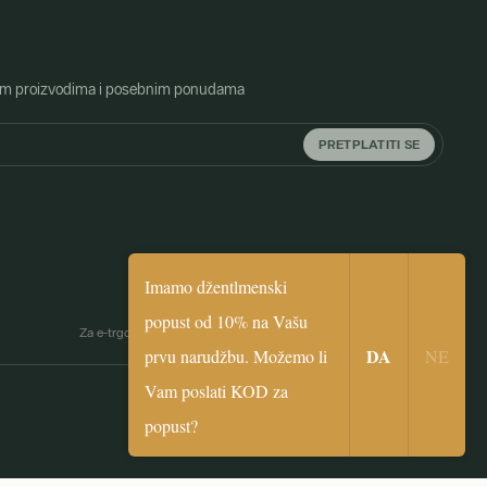
o novim proizvodima i posebnim ponudama
PRETPLATITI SE
Imamo džentlmenski
popust od 10% na Vašu
biceps
Za e-trgovinu je zaslužna Simplia.cz
|
Webdesign by
digital.
DA
prvu narudžbu. Možemo li
NE
Vam poslati KOD za
popust?