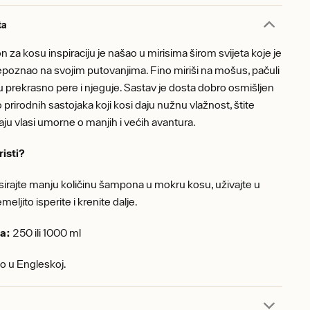
ta
 za kosu inspiraciju je našao u mirisima širom svijeta koje je
poznao na svojim putovanjima. Fino miriši na mošus, pačuli
su prekrasno pere i njeguje. Sastav je dosta dobro osmišljen
prirodnih sastojaka koji kosi daju nužnu vlažnost, štite
ačaju vlasi umorne o manjih i većih avantura.
risti?
rajte manju količinu šampona u mokru kosu, uživajte u
meljito isperite i krenite dalje.
a:
250 ili 1000 ml
o u Engleskoj.