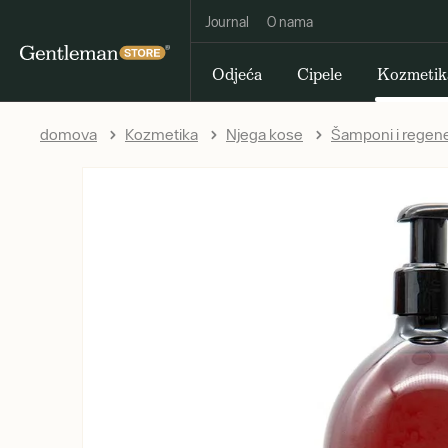
Journal
O nama
Odjeća
Cipele
Kozmetik
domova
Kozmetika
Njega kose
Šamponi i regene