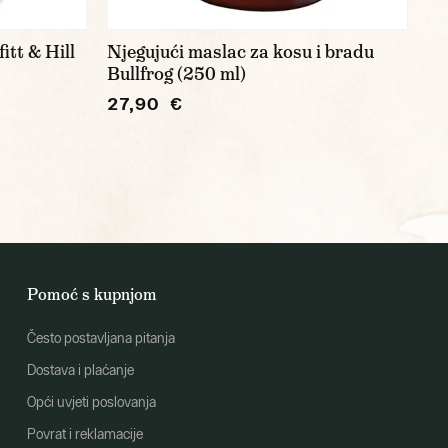
itt & Hill
Njegujući maslac za kosu i bradu
Bullfrog (250 ml)
27,90 €
Pomoć s kupnjom
Često postavljana pitanja
Dostava i plaćanje
Opći uvjeti poslovanja
Povrat i reklamacije