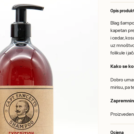
Opis produk
Blag šampon
kapetan pre
i cedar, ko
uz mnoštvo 
folikule i j
Kako se ko
Dobro umasi
mirisu, pa te
Zapremnin
Proizveden
Ocjena