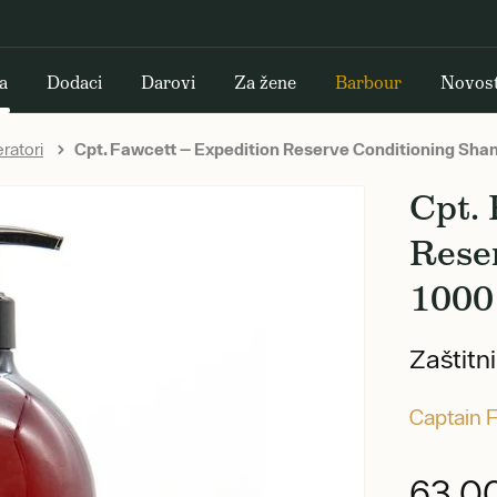
a
Dodaci
Darovi
Za žene
Barbour
Novost
ratori
Cpt. Fawcett — Expedition Reserve Conditioning Sh
Cpt. 
Rese
1000
Zaštitn
Captain 
63,0