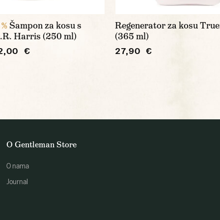
Šampon za kosu s
Regenerator za kosu Truef
 %
R. Harris (250 ml)
(365 ml)
2,00 €
27,90 €
O Gentleman Store
O nama
Journal