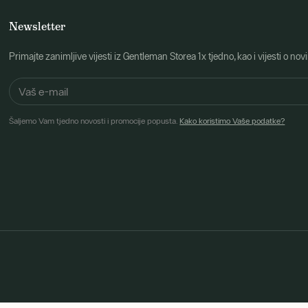
Newsletter
Primajte zanimljive vijesti iz Gentleman Storea 1x tjedno, kao i vijesti 
Šaljemo Vam tjedno novosti i promocije popusta.
Kako koristimo Vaše podatke?