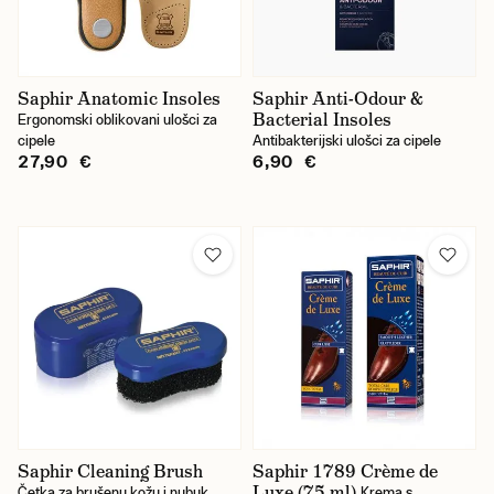
Saphir Anatomic Insoles
Saphir Anti-Odour &
Bacterial Insoles
Ergonomski oblikovani ulošci za
cipele
Antibakterijski ulošci za cipele
27,90 €
6,90 €
Saphir Cleaning Brush
Saphir 1789 Crème de
Luxe (75 ml)
Četka za brušenu kožu i nubuk
Krema s