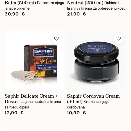
Balm (500 ml)
Neutral (250 ml)
Balzam za njegu
Dubinski
jahaće opreme
hranjiva krema za opterećenu kožu
30,90 €
21,90 €
Saphir Delicate Cream +
Saphir Cordovan Cream
Duster
(50 ml)
Lagana neutralna krema
Krema za njegu
za njegu cipela
cordovana
12,90 €
10,90 €