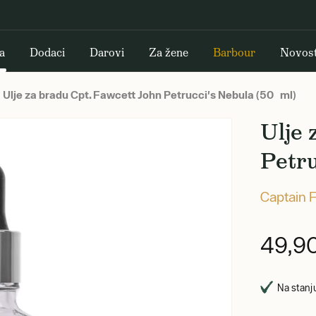
a
Dodaci
Darovi
Za žene
Barbour
Novost
Ulje za bradu Cpt. Fawcett John Petrucci's Nebula (50 ml)
Ulje 
Petru
Captain 
49,9
Na stanju