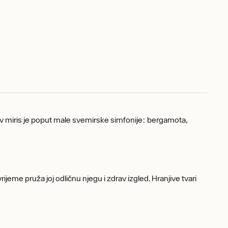
ov miris je poput male svemirske simfonije: bergamota,
ijeme pruža joj odličnu njegu i zdrav izgled. Hranjive tvari