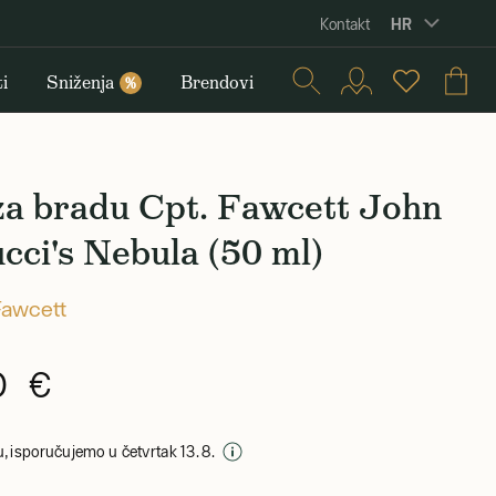
HR
Kontakt
i
Sniženja
Brendovi
%
za bradu Cpt. Fawcett John
cci's Nebula (50 ml)
Fawcett
0 €
, isporučujemo u četvrtak 13. 8.