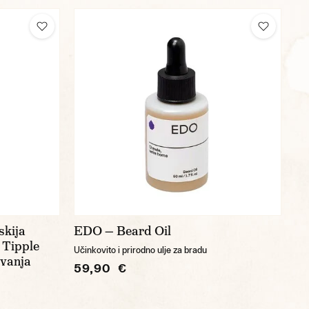
skija
EDO — Beard Oil
 Tipple
Učinkovito i prirodno ulje za bradu
ovanja
59,90 €