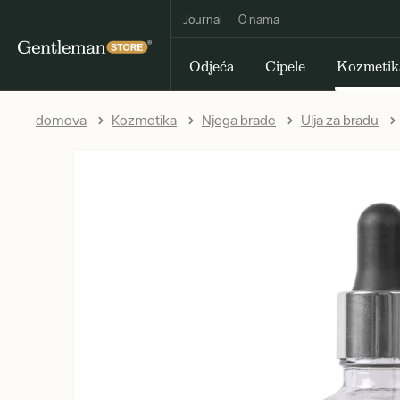
Journal
O nama
Odjeća
Cipele
Kozmetik
domova
Kozmetika
Njega brade
Ulja za bradu