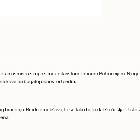
kapetan osmislio skupa s rock gitaristom Johnom Petruccijem. Njeg
crne kave na bogatoj osnovi od cedra.
bradonju. Bradu omekšava, te se tako bolje i lakše češlja. U isto vr
žena.