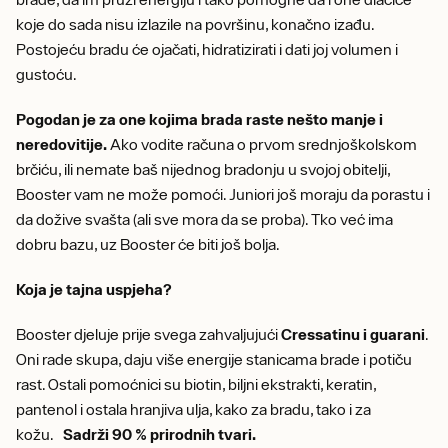
koje do sada nisu izlazile na površinu, konačno izađu.
Postojeću bradu će ojačati, hidratizirati i dati joj volumen i
gustoću.
Pogodan je za one kojima brada raste nešto manje i
neredovitije.
Ako vodite računa o prvom srednjoškolskom
brčiću, ili nemate baš nijednog bradonju u svojoj obitelji,
Booster vam ne može pomoći. Juniori još moraju da porastu i
da dožive svašta (ali sve mora da se proba). Tko već ima
dobru bazu, uz Booster će biti još bolja.
Koja je tajna uspjeha?
Booster djeluje prije svega zahvaljujući
Cressatinu i guarani
.
Oni rade skupa, daju više energije stanicama brade i potiču
rast. Ostali pomoćnici su biotin, biljni ekstrakti, keratin,
pantenol i ostala hranjiva ulja, kako za bradu, tako i za
kožu.
Sadrži 90 % prirodnih tvari.