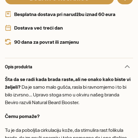
Besplatna dostava pri narudžbu iznad 60 eura
Dostava već treći dan
90 dana za povrat ili zamjenu
Opis produkta
Šta da se radi kada brada raste, ali ne onako kako biste vi
željeli?
Da je samo malo gušća, rasla bi ravnomjerno i to bi
bilo izvrsno... Upravo stoga smo u okviru našeg branda
Beviro razvili Natural Beard Booster.
Čemu pomaže?
Tu je da poboljša cirkulaciju kože, da stimulira rast folikula
brade, da im pruži energiju i tako pomogne da i one dlačice