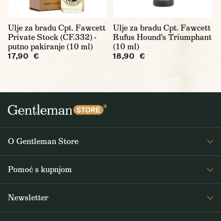
Ulje za bradu Cpt. Fawcett
Ulje za bradu Cpt. Fawcett
Private Stock (CF.332) -
Rufus Hound's Triumphant
putno pakiranje (10 ml)
(10 ml)
17,90 €
18,90 €
O Gentleman Store
O nama
Pomoć s kupnjom
Journal
Često postavljana pitanja
Newsletter
Dostava i plaćanje
Primajte zanimljive vijesti iz Gentleman Storea 1x tjedno, kao i vijesti o
Opći uvjeti poslovanja