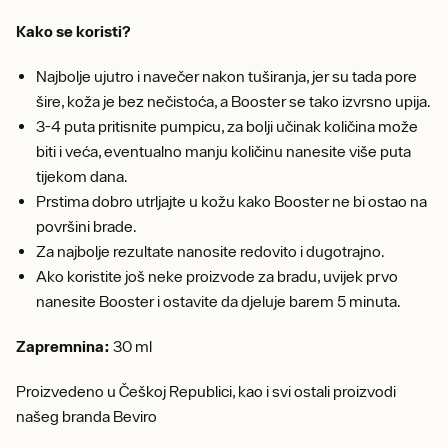
Kako se koristi?
Najbolje ujutro i navečer nakon tuširanja, jer su tada pore
šire, koža je bez nečistoća, a Booster se tako izvrsno upija.
3-4 puta pritisnite pumpicu, za bolji učinak količina može
biti i veća, eventualno manju količinu nanesite više puta
tijekom dana.
Prstima dobro utrljajte u kožu kako Booster ne bi ostao na
površini brade.
Za najbolje rezultate nanosite redovito i dugotrajno.
Ako koristite još neke proizvode za bradu, uvijek prvo
nanesite Booster i ostavite da djeluje barem 5 minuta.
Zapremnina:
30 ml
Proizvedeno u Češkoj Republici, kao i svi ostali proizvodi
našeg branda Beviro