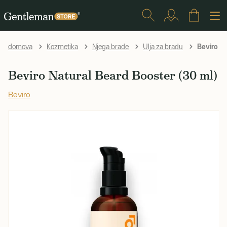
Beviro Na
domova
Kozmetika
Njega brade
Ulja za bradu
Beviro Natural Beard Booster (30 ml)
Beviro