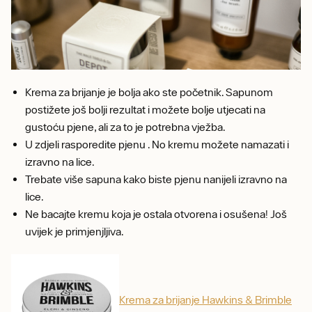
Krema za brijanje je bolja ako ste početnik. Sapunom
postižete još bolji rezultat i možete bolje utjecati na
gustoću pjene, ali za to je potrebna vježba.
U zdjeli rasporedite pjenu . No kremu možete namazati i
izravno na lice.
Trebate više sapuna kako biste pjenu nanijeli izravno na
lice.
Ne bacajte kremu koja je ostala otvorena i osušena! Još
uvijek je primjenjljiva.
Krema za brijanje Hawkins & Brimble