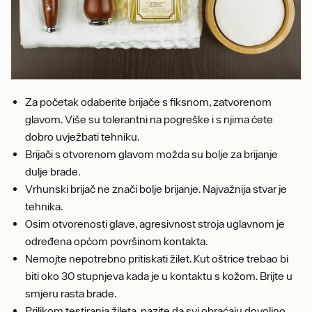
Za početak odaberite brijače s fiksnom, zatvorenom
glavom. Više su tolerantni na pogreške i s njima ćete
dobro uvježbati tehniku.
Brijači s otvorenom glavom možda su bolje za brijanje
dulje brade.
Vrhunski brijač ne znači bolje brijanje. Najvažnija stvar je
tehnika.
Osim otvorenosti glave, agresivnost stroja uglavnom je
određena općom površinom kontakta.
Nemojte nepotrebno pritiskati žilet. Kut oštrice trebao bi
biti oko 30 stupnjeva kada je u kontaktu s kožom. Brijte u
smjeru rasta brade.
Prilikom testiranja žileta, pazite da svi obraćaju dovoljno