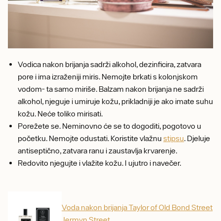
Vodica nakon brijanja sadrži alkohol, dezinficira, zatvara
pore i ima izraženiji miris. Nemojte brkati s kolonjskom
vodom- ta samo miriše. Balzam nakon brijanja ne sadrži
alkohol, njeguje i umiruje kožu, prikladniji je ako imate suhu
kožu. Neće toliko mirisati.
Porežete se. Neminovno će se to dogoditi, pogotovo u
početku. Nemojte odustati. Koristite vlažnu
stipsu
. Djeluje
antiseptično, zatvara ranu i zaustavlja krvarenje.
Redovito njegujte i vlažite kožu. I ujutro i navečer.
Voda nakon brijanja Taylor of Old Bond Street
Jermyn Street