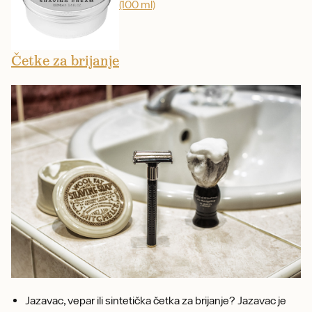
(100 ml)
Četke za brijanje
Jazavac, vepar ili sintetička četka za brijanje? Jazavac je