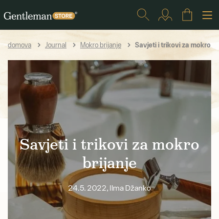
Savjeti i trikovi za mokro br
domova
Journal
Mokro brijanje
Savjeti i trikovi za mokro
brijanje
24.5. 2022, Ilma Džanko