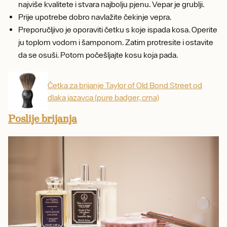
najviše kvalitete i stvara najbolju pjenu. Vepar je grublji.
Prije upotrebe dobro navlažite čekinje vepra.
Preporučljivo je oporaviti četku s koje ispada kosa. Operite
ju toplom vodom i šamponom. Zatim protresite i ostavite
da se osuši. Potom počešljajte kosu koja pada.
Četka za brijanje Taylor of Old Bond Street od
dlaka jazavca (pure badger, crna)
Poslije brijanja