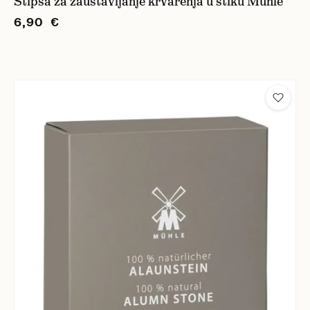
Stipsa za zaustavljanje krvarenja u stiku Mühle
6,90 €