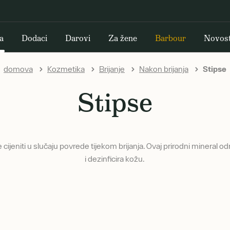
a
Dodaci
Darovi
Za žene
Barbour
Novost
domova
Kozmetika
Brijanje
Nakon brijanja
Stipse
Stipse
 cijeniti u slučaju povrede tijekom brijanja. Ovaj prirodni mineral od
i dezinficira kožu.