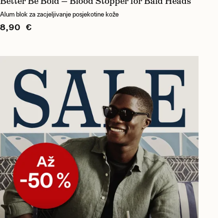
Better Be Bold — Blood Stopper for Bald Heads
Alum blok za zacjeljivanje posjekotine kože
8,90 €