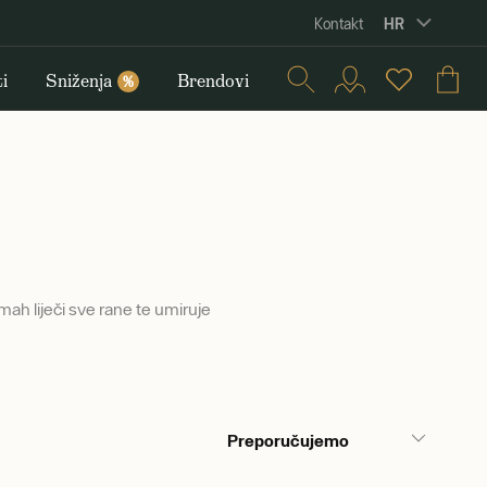
HR
Kontakt
i
Sniženja
Brendovi
%
mah liječi sve rane te umiruje
Preporučujemo