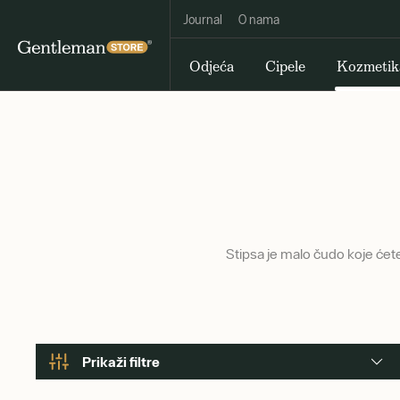
Journal
O nama
Odjeća
Cipele
Kozmetik
Stipsa je malo čudo koje ćete
Prikaži filtre