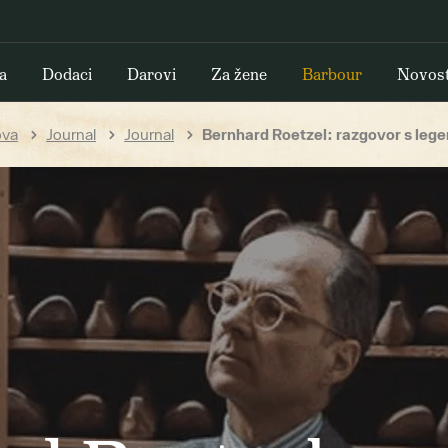
a
Dodaci
Darovi
Za žene
Barbour
Novost
va
Journal
Journal
Bernhard Roetzel: razgovor s le