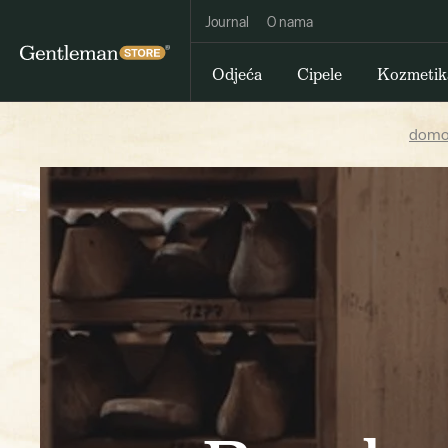
Journal
O nama
Odjeća
Cipele
Kozmetik
domo