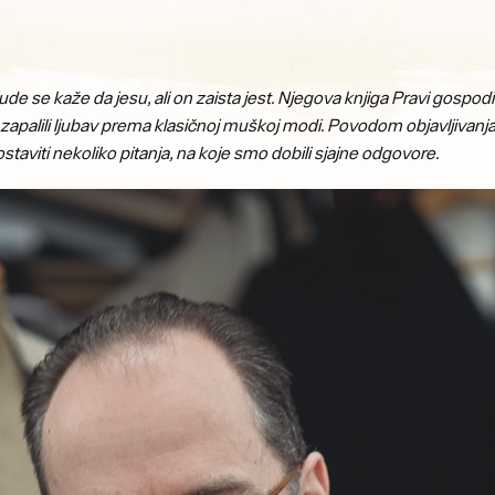
de se kaže da jesu, ali on zaista jest. Njegova knjiga Pravi gospodi
 zapalili ljubav prema klasičnoj muškoj modi. Povodom objavljivanj
staviti nekoliko pitanja, na koje smo dobili sjajne odgovore.