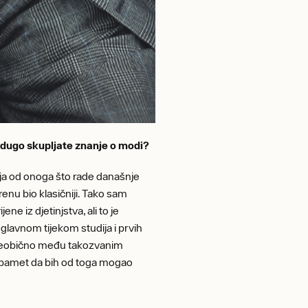
iko dugo skupljate znanje o modi?
čija od onoga što rade današnje
renu bio klasičniji. Tako sam
e iz djetinjstva, ali to je
glavnom tijekom studija i prvih
no neobično među takozvanim
a pamet da bih od toga mogao