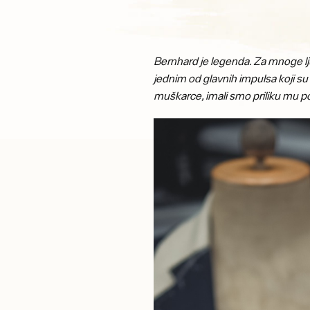
Bernhard je legenda. Za mnoge lju
jednim od glavnih impulsa koji su
muškarce, imali smo priliku mu po