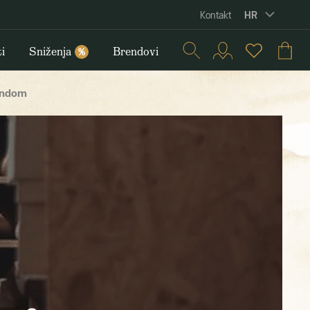
HR
Kontakt
i
Sniženja
Brendovi
%
gendom