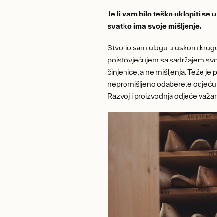
Je li vam bilo teško uklopiti se
svatko ima svoje mišljenje.
Stvorio sam ulogu u uskom krugu 
poistovjećujem sa sadržajem svog p
činjenice, a ne mišljenja. Teže je 
nepromišljeno odaberete odjeću, l
Razvoj i proizvodnja odjeće važan 