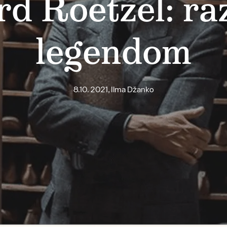
d Roetzel: ra
legendom
8.10. 2021, Ilma Džanko