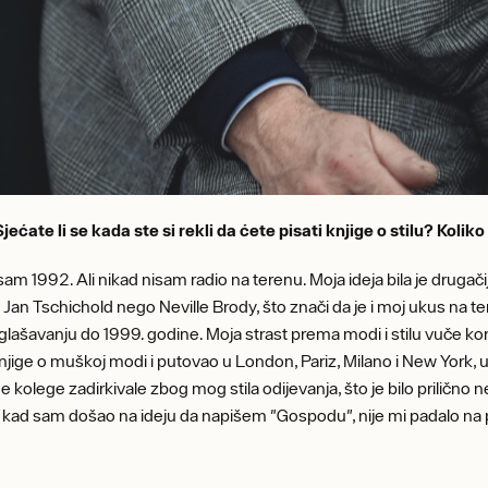
 Sjećate li se kada ste si rekli da ćete pisati knjige o stilu? Kol
sam 1992. Ali nikad nisam radio na terenu. Moja ideja bila je druga
 Jan Tschichold nego Neville Brody, što znači da je i moj ukus na te
lašavanju do 1999. godine. Moja strast prema modi i stilu vuče korijen
njige o muškoj modi i putovao u London, Pariz, Milano i New York, u
 kolege zadirkivale zbog mog stila odijevanja, što je bilo prilič
, kad sam došao na ideju da napišem "Gospodu", nije mi padalo n