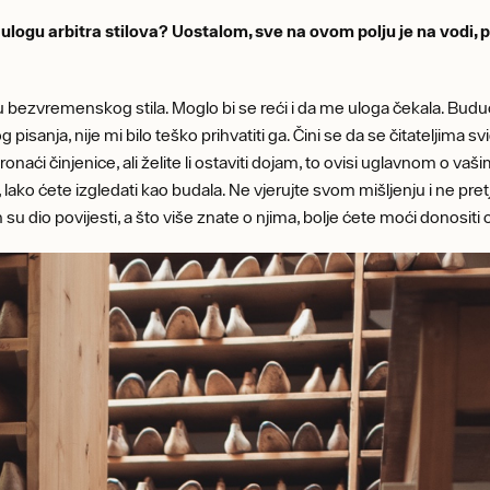
 u ulogu arbitra stilova? Uostalom, sve na ovom polju je na vodi,
bezvremenskog stila. Moglo bi se reći i da me uloga čekala. Buduć
isanja, nije mi bilo teško prihvatiti ga. Čini se da se čitateljima sv
pronaći činjenice, ali želite li ostaviti dojam, to ovisi uglavnom o 
ako ćete izgledati kao budala. Ne vjerujte svom mišljenju i ne pre
su dio povijesti, a što više znate o njima, bolje ćete moći donositi 