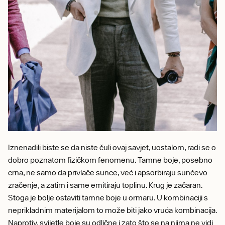
Iznenadili biste se da niste čuli ovaj savjet, uostalom, radi se o
dobro poznatom fizičkom fenomenu. Tamne boje, posebno
crna, ne samo da privlače sunce, već i apsorbiraju sunčevo
zračenje, a zatim i same emitiraju toplinu. Krug je začaran.
Stoga je bolje ostaviti tamne boje u ormaru. U kombinaciji s
neprikladnim materijalom to može biti jako vruća kombinacija.
Naprotiv, svijetle boje su odlične i zato što se na njima ne vidi