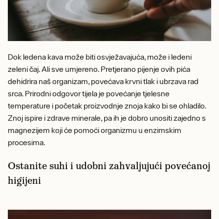
Dok ledena kava može biti osvježavajuća, može i ledeni
zeleni čaj. Ali sve umjereno. Pretjerano pijenje ovih pića
dehidrira naš organizam, povećava krvni tlak i ubrzava rad
srca. Prirodni odgovor tijela je povećanje tjelesne
temperature i početak proizvodnje znoja kako bi se ohladilo.
Znoj ispire i zdrave minerale, pa ih je dobro unositi zajedno s
magnezijem koji će pomoći organizmu u enzimskim
procesima.
Ostanite suhi i udobni zahvaljujući povećanoj
higijeni