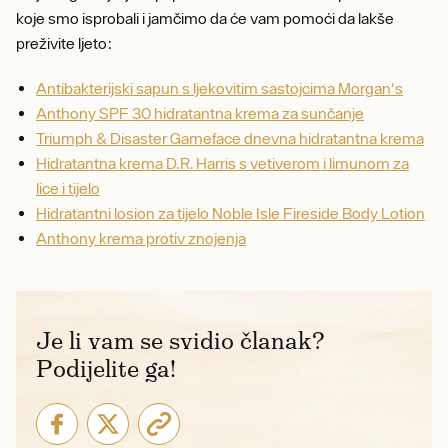
koje smo isprobali i jamčimo da će vam pomoći da lakše
preživite ljeto:
Antibakterijski sapun s ljekovitim sastojcima Morgan's
Anthony SPF 30 hidratantna krema za sunčanje
Triumph & Disaster Gameface dnevna hidratantna krema
Hidratantna krema D.R. Harris s vetiverom i limunom za
lice i tijelo
Hidratantni losion za tijelo Noble Isle Fireside Body Lotion
Anthony krema protiv znojenja
Je li vam se svidio članak?
Podijelite ga!