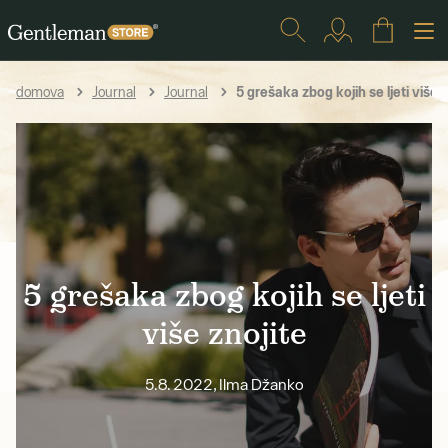
5 grešaka zbog kojih se ljeti više z
domova
Journal
Journal
5 grešaka zbog kojih se ljeti
više znojite
5.8. 2022, Ilma Džanko