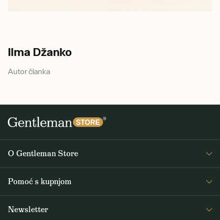
Ilma Džanko
Autor članka
O Gentleman Store
O nama
Pomoć s kupnjom
Journal
Često postavljana pitanja
Newsletter
Dostava i plaćanje