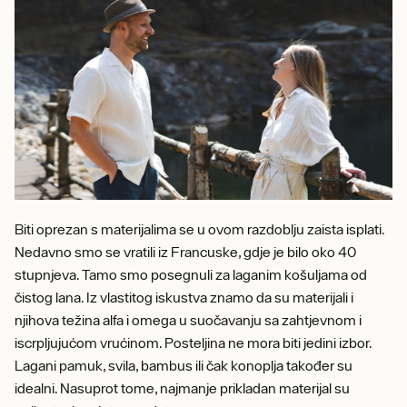
Biti oprezan s materijalima se u ovom razdoblju zaista isplati.
Nedavno smo se vratili iz Francuske, gdje je bilo oko 40
stupnjeva. Tamo smo posegnuli za laganim košuljama od
čistog lana. Iz vlastitog iskustva znamo da su materijali i
njihova težina alfa i omega u suočavanju sa zahtjevnom i
iscrpljujućom vrućinom. Posteljina ne mora biti jedini izbor.
Lagani pamuk, svila, bambus ili čak konoplja također su
idealni. Nasuprot tome, najmanje prikladan materijal su