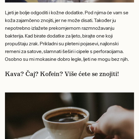
Ljeti je bolje odgoditi i kožne dodatke. Pod njima će vam se
koža zajamčeno znojiti, jer ne može disati. Također ju
nepotrebno izlažete prekomjernom razmnožavanju
bakterija. Kad birate dodatke za ljeto, birajte one koji
propuštaju zrak. Prikladni su pleteni pojasevi, najlonski
remeni za satove, slamnati šeširi i cipele s perforacijama.
Osobno su mi mokasine dobro legle, ljeti ne mogu bez njih.
Kava? Čaj? Kofein? Više ćete se znojiti!