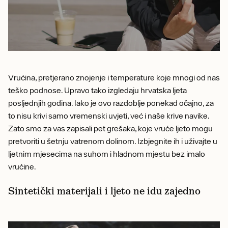
Vrućina, pretjerano znojenje i temperature koje mnogi od nas
teško podnose. Upravo tako izgledaju hrvatska ljeta
posljednjih godina. Iako je ovo razdoblje ponekad očajno, za
to nisu krivi samo vremenski uvjeti, već i naše krive navike.
Zato smo za vas zapisali pet grešaka, koje vruće ljeto mogu
pretvoriti u šetnju vatrenom dolinom. Izbjegnite ih i uživajte u
ljetnim mjesecima na suhom i hladnom mjestu bez imalo
vrućine.
Sintetički materijali i ljeto ne idu zajedno