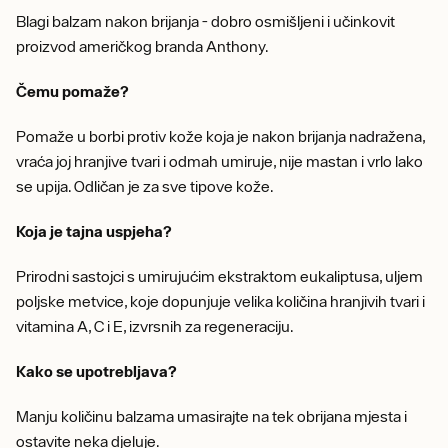
Blagi balzam nakon brijanja - dobro osmišljeni i učinkovit
proizvod američkog branda Anthony.
Čemu pomaže?
Pomaže u borbi protiv kože koja je nakon brijanja nadražena,
vraća joj hranjive tvari i odmah umiruje, nije mastan i vrlo lako
se upija. Odličan je za sve tipove kože.
Koja je tajna uspjeha?
Prirodni sastojci s umirujućim ekstraktom eukaliptusa, uljem
poljske metvice, koje dopunjuje velika količina hranjivih tvari i
vitamina A, C i E, izvrsnih za regeneraciju.
Kako se upotrebljava?
Manju količinu balzama umasirajte na tek obrijana mjesta i
ostavite neka djeluje.