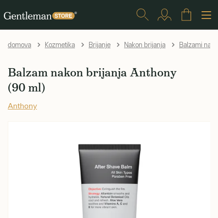
domova
Kozmetika
Brijanje
Nakon brijanja
Balzami nakon
Balzam nakon brijanja Anthony
(90 ml)
Anthony