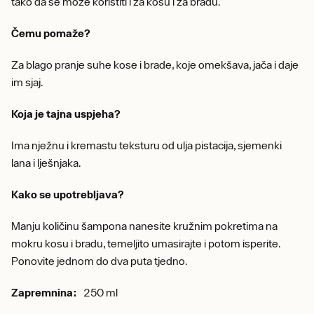
tako da se može koristiti i za kosu i za bradu.
Čemu pomaže?
Za blago pranje suhe kose i brade, koje omekšava, jača i daje
im sjaj.
Koja je tajna uspjeha?
Ima nježnu i kremastu teksturu od ulja pistacija, sjemenki
lana i lješnjaka.
Kako se upotrebljava?
Manju količinu šampona nanesite kružnim pokretima na
mokru kosu i bradu, temeljito umasirajte i potom isperite.
Ponovite jednom do dva puta tjedno.
Zapremnina:
250 ml