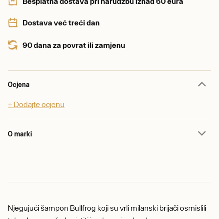
Besplatna dostava pri narudžbu iznad 60 eura
Dostava već treći dan
90 dana za povrat ili zamjenu
Ocjena
+ Dodajte ocjenu
O marki
Njegujući šampon Bullfrog koji su vrli milanski brijači osmislili