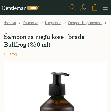
Š
domova
Kozmetika
Njega kose
Šamponi i regeneratori
Šampon za njegu kose i brade
Bullfrog (250 ml)
Bullfrog