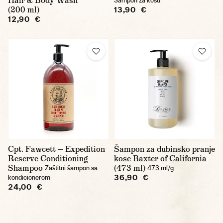
Hair & Body Wash
Šampon za kosu
(200 ml)
13,90 €
12,90 €
Cpt. Fawcett — Expedition
Šampon za dubinsko pranje
Reserve Conditioning
kose Baxter of California
Shampoo
(473 ml)
Zaštitni šampon sa
473 ml/g
36,90 €
kondicionerom
24,00 €