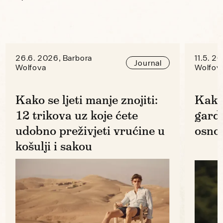
26.6. 2026, Barbora
11.5. 2
Journal
Wolfova
Wolfov
Kako se ljeti manje znojiti:
Kako
12 trikova uz koje ćete
gard
udobno preživjeti vrućine u
osno
košulji i sakou