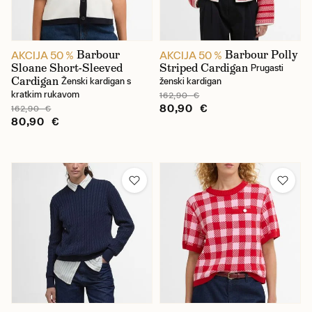
Žene
Barbour
Barbour Polly
AKCIJA 50 %
AKCIJA 50 %
Sloane Short-Sleeved
Striped Cardigan
Prugasti
Univerzalne veličine odjeće
Cardigan
Ženski kardigan s
ženski kardigan
kratkim rukavom
162,90 €
L
80,90 €
162,90 €
80,90 €
XL
Cijena