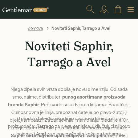
Noviteti Saphir, Tarrago a Avel
domova
Noviteti Saphir,
Tarrago a Avel
Njega cipela svih vrsta dobila je novu dimenziju. Od sada
smo, naime, distributeri
punog asortimana proizvoda
brenda Saphir
. Proizvode se u dvjema linijama: Beauté du
Cuir osnovna je linija, prepoznat ćete je po plavo-žutoj (i
U prodaju također uvodimo dva nova brenda istog
bijeloj) ambalaži. Za zahtjevnije imamo liniju Medaille d'Or,
proizvođača:
Tarrago
za njegu tenisica, uključujući njihovo
koja je diljem Europe poznata kao vrhunac njege obuće.
bojenje, i
Avel
za njegu općenite kože na torbama,
Saphir ćete najviše upotrebljavati za cipele
, no nude i