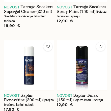
Tarrago Sneakers
Tarrago Sneakers
NOVOST
NOVOST
Supergel Cleaner (250 ml)
Spray Paint (150 ml)
Boja za
Sredstvo za čišćenje tekstilnih
tenisice u spreju
12,90 €
tenisica
16,90 €
Saphir
Saphir Tenax
NOVOST
NOVOST
Renovétine (200 ml)
(150 ml)
Sprej za
Boja za kožu u spreju
12,90 €
brušenu kožu i nubuk
17,90 €