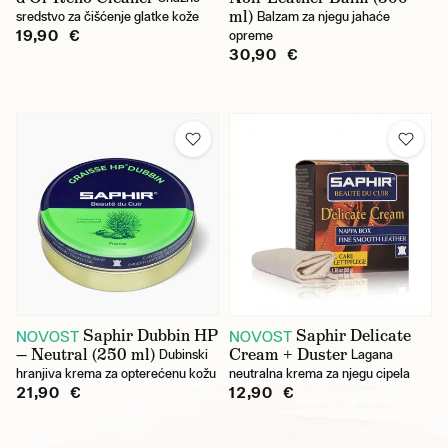
ml)
sredstvo za čišćenje glatke kože
Balzam za njegu jahaće
19,90 €
opreme
30,90 €
Saphir Dubbin HP
Saphir Delicate
NOVOST
NOVOST
— Neutral (250 ml)
Cream + Duster
Dubinski
Lagana
hranjiva krema za opterećenu kožu
neutralna krema za njegu cipela
21,90 €
12,90 €