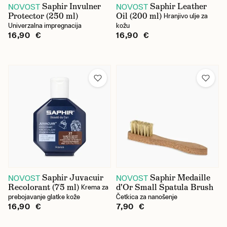
Saphir Invulner
Saphir Leather
NOVOST
NOVOST
Protector (250 ml)
Oil (200 ml)
Hranjivo ulje za
Univerzalna impregnacija
kožu
16,90 €
16,90 €
Saphir Juvacuir
Saphir Medaille
NOVOST
NOVOST
Recolorant (75 ml)
d'Or Small Spatula Brush
Krema za
prebojavanje glatke kože
Četkica za nanošenje
16,90 €
7,90 €