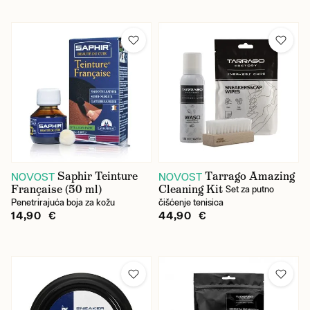
Sredstvo za cipele
Sredstvo za druge vrste kože
Sredstvo za tekstil
Sredstvo za tenisice
Četka
Veličina cipela (filtracija)
Saphir Teinture
Tarrago Amazing
NOVOST
NOVOST
Française (50 ml)
Cleaning Kit
Set za putno
36
Penetrirajuća boja za kožu
čišćenje tenisica
14,90 €
44,90 €
37
38
39
40