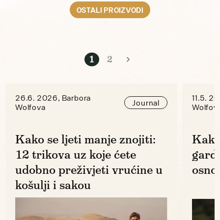
OSTALI PROIZVODI
1
2
26.6. 2026, Barbora
11.5. 2
Journal
Wolfova
Wolfov
Kako se ljeti manje znojiti:
Kako
12 trikova uz koje ćete
gard
udobno preživjeti vrućine u
osno
košulji i sakou