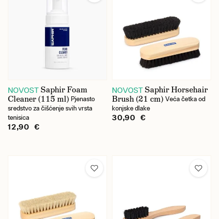
Saphir Foam
Saphir Horsehair
NOVOST
NOVOST
Cleaner (115 ml)
Brush (21 cm)
Pjenasto
Veća četka od
sredstvo za čišćenje svih vrsta
konjske dlake
30,90 €
tenisica
12,90 €