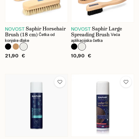
Saphir Horsehair
Saphir Large
NOVOST
NOVOST
Brush (18 cm)
Spreading Brush
Četka od
Veća
konjske dlake
aplikacijska četka
21,90 €
10,90 €