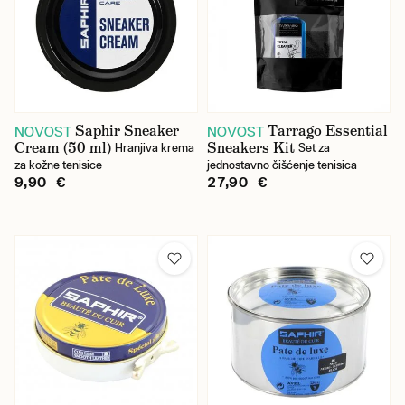
41
42
43
Saphir Sneaker
Tarrago Essential
NOVOST
NOVOST
44
Cream (50 ml)
Sneakers Kit
Hranjiva krema
Set za
za kožne tenisice
45
jednostavno čišćenje tenisica
9,90 €
27,90 €
46
Cijena