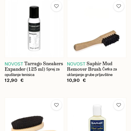
Tarrago Sneakers
Saphir Mud
NOVOST
NOVOST
Expander (125 ml)
Remover Brush
Sprej za
Četka za
opuštanje tenisica
uklanjanje grube prljavštine
12,90 €
10,90 €