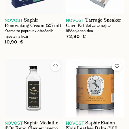
Saphir
Tarrago Sneaker
NOVOST
NOVOST
Renovating Cream (25 ml)
Care Kit
Set za temeljito
Krema za popravak oštećenih
čišćenje tenisica
72,90 €
mjesta na koži
10,90 €
Saphir Medaille
Saphir Etalon
NOVOST
NOVOST
d'Or Reno Cleaner
Noir Leather Balm (500
Snažno