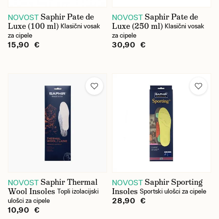
Saphir Pate de
Saphir Pate de
NOVOST
NOVOST
Luxe (100 ml)
Luxe (250 ml)
Klasični vosak
Klasični vosak
za cipele
za cipele
15,90 €
30,90 €
Saphir Thermal
Saphir Sporting
NOVOST
NOVOST
Wool Insoles
Insoles
Topli izolacijski
Sportski ulošci za cipele
28,90 €
ulošci za cipele
10,90 €