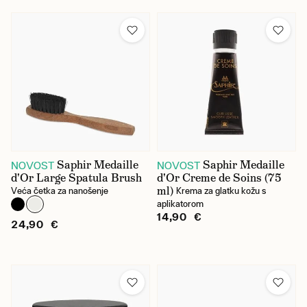
Saphir Medaille
Saphir Medaille
NOVOST
NOVOST
d'Or Large Spatula Brush
d'Or Creme de Soins (75
ml)
Veća četka za nanošenje
Krema za glatku kožu s
aplikatorom
14,90 €
24,90 €