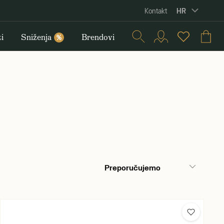
HR
Kontakt
i
Sniženja
Brendovi
%
Preporučujemo