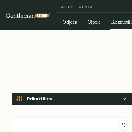
Journal
O nama
Odjeća
Cipele
Kozmetik
Prikaži filtre