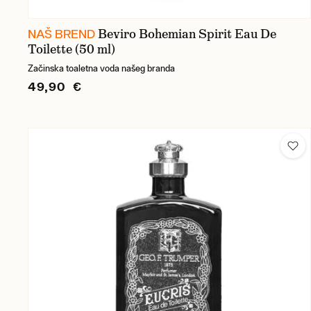
Beviro Bohemian Spirit Eau De
NAŠ BREND
Toilette (50 ml)
Začinska toaletna voda našeg branda
49,90 €