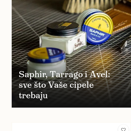
Saphir, Tarrago i Avel:
sve što Vaše cipele
trebaju