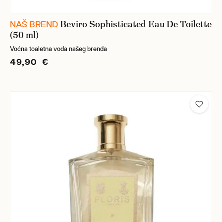
Beviro Sophisticated Eau De Toilette
NAŠ BREND
(50 ml)
Voćna toaletna voda našeg brenda
49,90 €