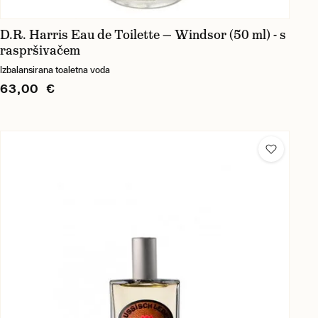
D.R. Harris Eau de Toilette — Windsor (50 ml) - s
raspršivačem
Izbalansirana toaletna voda
63,00 €