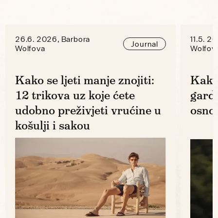
26.6. 2026, Barbora
11.5. 2
Journal
Wolfova
Wolfov
Kako se ljeti manje znojiti:
Kako
12 trikova uz koje ćete
gard
udobno preživjeti vrućine u
osno
košulji i sakou