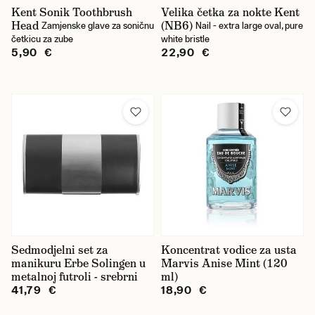
Kent Sonik Toothbrush
Velika četka za nokte Kent
Head
(NB6)
Zamjenske glave za soničnu
Nail - extra large oval, pure
četkicu za zube
white bristle
5,90 €
22,90 €
Sedmodjelni set za
Koncentrat vodice za usta
manikuru Erbe Solingen u
Marvis Anise Mint (120
metalnoj futroli - srebrni
ml)
41,79 €
18,90 €