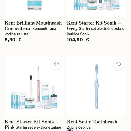
Orientalni
Vodeni
Kent Brilliant Mouthwash
Kent Starter Kit Sonik —
Concentrate
Grey
Koncentrirana
Startni set električne zubne
Začinski
vodica za usta
četkice Sonik
8,90 €
104,90 €
Marka
Erbe Solingen
Kent
Marvis
Mühle
Sortiranje
Kent Starter Kit Sonik —
Kent Smile Toothbrush
Pink
Startni set električne zubne
Zubna četkica