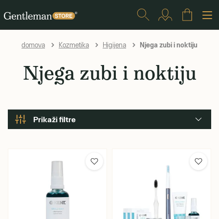
Njega zubi i noktiju
domova
Kozmetika
Higijena
Njega zubi i noktiju
Prikaži filtre
Mirisi
Citrusni
Cvjetni/biljni
Drveni