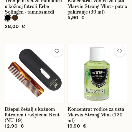
Trodijelni set za manikuru
Koncentrat vodice za usta
u kožnoj futroli Erbe
Marvis Strong Mint - putno
Solingen - tamnosmeđi
pakiranje (30 ml)
5,90 €
28,00 €
Džepni češalj s kožnom
Koncentrat vodice za usta
futrolom i rašpicom Kent
Marvis Strong Mint (120
(NU 19)
ml)
12,90 €
19,90 €