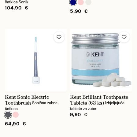
pasta
četkice Sonik
104,90 €
5,90 €
voda za ispiranje usta
četkica za zube
Cijena
Kent Sonic Electric
Kent Brilliant Toothpaste
Toothbrush
Tablets (62 ks)
Sonična zubna
Izbjeljujuće
četkica
tablete za zube
9,90 €
64,90 €