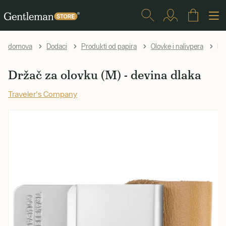
Drž
domova
Dodaci
Produkti od papira
Olovke i nalivpera
Držač za olovku (M) - devina dlaka
Traveler's Company