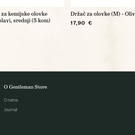
 za kemijske olovke
Držač za olovke (M) – Oli
lavi, srednji (5 kom)
17,90 €
O Gentleman Store
O nama
Journal