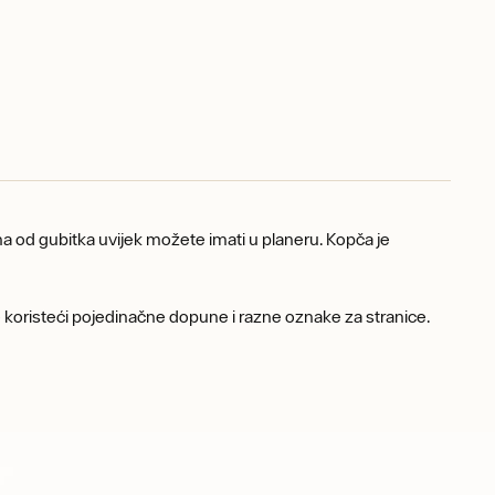
aha od gubitka uvijek možete imati u planeru. Kopča je
te koristeći pojedinačne dopune i razne oznake za stranice.