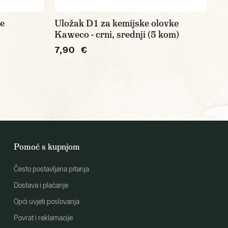
ve
Uložak D1 za kemijske olovke
Kaweco - crni, srednji (5 kom)
7,90 €
Pomoć s kupnjom
Često postavljana pitanja
Dostava i plaćanje
Opći uvjeti poslovanja
Povrat i reklamacije