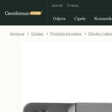
Journal
O nama
Odjeća
Cipele
Kozmetik
domova
Dodaci
Produkti od papira
Olovke i naliv