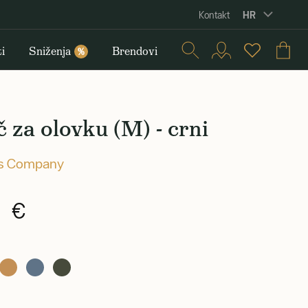
HR
Kontakt
i
Sniženja
Brendovi
%
 za olovku (M) - crni
's Company
0 €