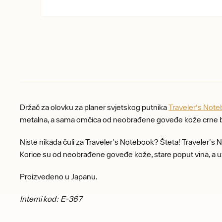
Držač za olovku za planer svjetskog putnika
Traveler's Not
metalna, a sama omčica od neobrađene goveđe kože crne b
Niste nikada čuli za Traveler's Notebook? Šteta! Traveler's N
Korice su od neobrađene goveđe kože, stare poput vina, a uz
Proizvedeno u Japanu.
Interni kod: E-367