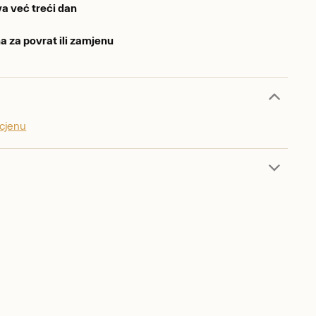
a već treći dan
a za povrat ili zamjenu
ocjenu