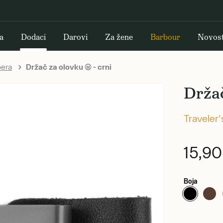
a
Dodaci
Darovi
Za žene
Barbour
Novost
pera
Držač za olovku (M) - crni
Držač
Traveler
15,9
Boja