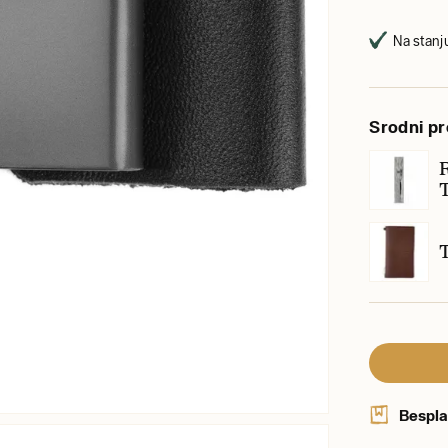
Na stanju
Srodni pr
R
Bespla