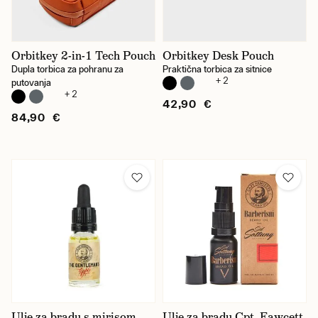
Marvis
Morgan's
Orbitkey 2-in-1 Tech Pouch
Orbitkey Desk Pouch
Dupla torbica za pohranu za
Praktična torbica za sitnice
Mühle
+ 2
putovanja
+ 2
42,90 €
OPINEL
84,90 €
Orbitkey
Printworks
Saphir
Taylor of Old Bond Street
Cijena
Ulje za bradu s mirisom
Ulje za bradu Cpt. Fawcett