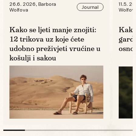
26.6. 2026, Barbora
11.5. 2
Journal
Wolfova
Wolfov
Kako se ljeti manje znojiti:
Kako
12 trikova uz koje ćete
gard
udobno preživjeti vrućine u
osno
košulji i sakou