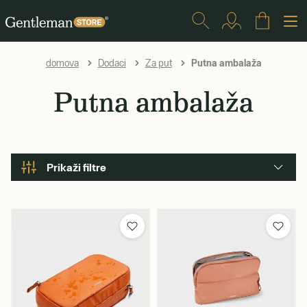
Putna ambalaža
domova
Dodaci
Za put
Putna ambalaža
Prikaži filtre
Marka
Barbour
Captain Fawcett
Kent