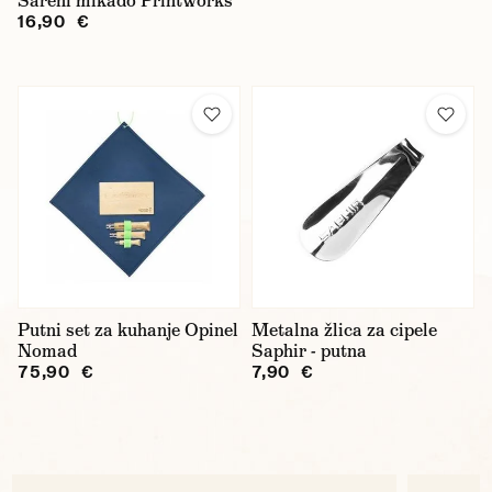
Šareni mikado Printworks
16,90 €
Putni set za kuhanje Opinel
Metalna žlica za cipele
Nomad
Saphir - putna
75,90 €
7,90 €