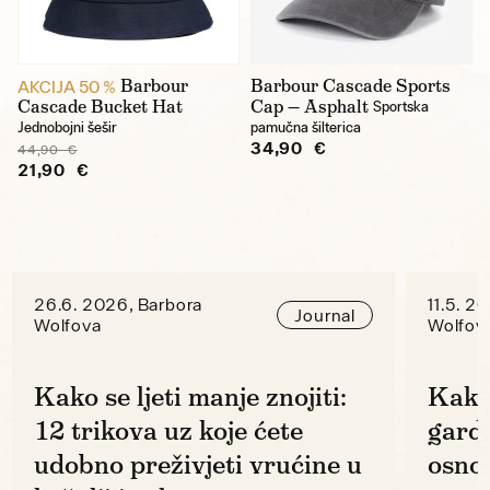
S
Barbour
Barbour Cascade Sports
AKCIJA 50 %
Cascade Bucket Hat
Cap — Asphalt
Sportska
Cijena
Jednobojni šešir
pamučna šilterica
34,90 €
44,90 €
21,90 €
26.6. 2026, Barbora
11.5. 2
Journal
Wolfova
Wolfov
Kako se ljeti manje znojiti:
Kako
12 trikova uz koje ćete
gard
udobno preživjeti vrućine u
osno