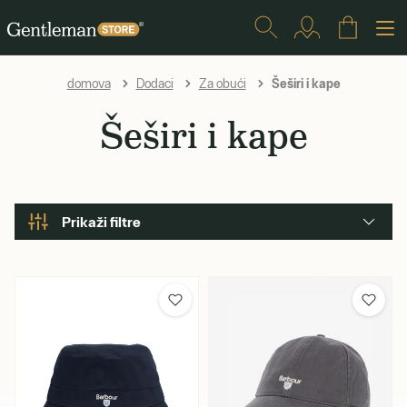
Šeširi i kape
domova
Dodaci
Za obući
Šeširi i kape
Prikaži filtre
Marka
Barbour
Univerzalne veličine odjeće