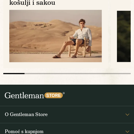
košulji i sakou
O Gentleman Store
O nama
Pomoć s kupnjom