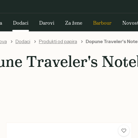
a
Dodaci
Darovi
Za žene
Barbour
Novost
ova
Dodaci
Produkti od papira
Dopune Traveler's Not
ne Traveler's Not