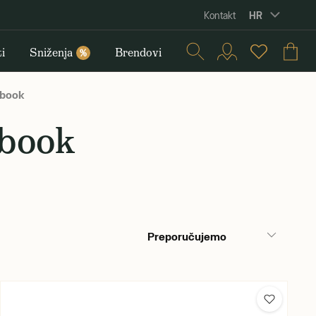
HR
Kontakt
i
Sniženja
Brendovi
%
ebook
ebook
Preporučujemo