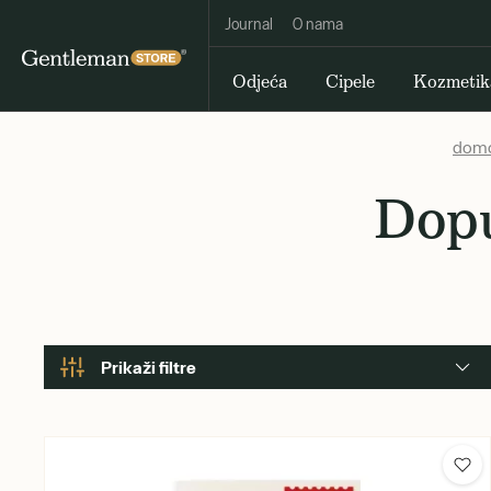
Journal
O nama
Odjeća
Cipele
Kozmetik
dom
Dopu
Prikaži filtre