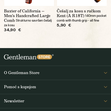
Baxter of California —
Češalj za kosu s ručkom
Men's Handcrafted Large
Kent (A R18T)
140mm pocket
Comb
Strukturno savršen češalj
comb with thumb grip - all fine
5,90 €
za kosu
34,90 €
O Gentleman Store
O nama
Pomoć s kupnjom
Journal
Često postavljana pitanja
Newsletter
Dostava i plaćanje
Primajte zanimljive vijesti iz Gentleman Storea 1x tjedno, kao i vijesti o