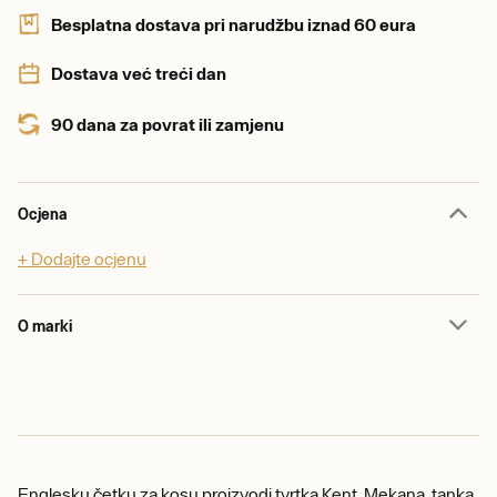
Besplatna dostava pri narudžbu iznad 60 eura
Dostava već treći dan
90 dana za povrat ili zamjenu
Ocjena
+ Dodajte ocjenu
O marki
Englesku četku za kosu proizvodi tvrtka Kent. Mekana, tanka,