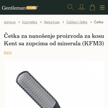
Četka za 
domova
Kozmetika
Njega kose
Češljevi i četke
Četka za nanošenje proizvoda za kosu
Kent sa zupcima od minerala (KFM3)
Kent