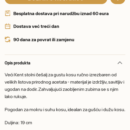
Besplatna dostava pri narudžbu iznad 60 eura
Dostava već treći dan
90 dana za povrat ili zamjenu
Opis produkta
Veći Kent stolni češalj za gustu kosu ručno izrezbaren od
velikih listova prirodnog acetata - materijal je izdržljiv, savitljiv i
ugodan na dodir. Zahvaljujući zaobljenim zubima se s njim
lako rukuje.
Pogodan za mokru i suhu kosu, idealan za gušću i dužu kosu.
Duljina: 19 cm