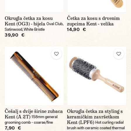
Okrugla četka za kosu
Četka za kosu s drvenim
Kent (OG3) - bijela
zupcima Kent - velika
Oval Club,
14,90 €
Satinwood, White Bristle
39,90 €
Češalj s dvije širine zubaca
Okrugla četka za styling s
Kent (A 2T)
keramičkim završetkom
158mm general
Kent (LPF6)
grooming comb - coarse/fine
Hot curling radial
7,90 €
brush with ceramic coated thermal