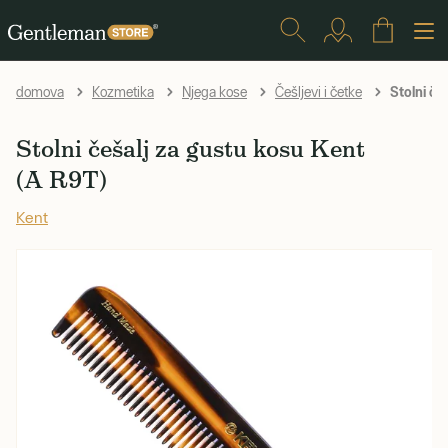
Stolni če
domova
Kozmetika
Njega kose
Češljevi i četke
Stolni češalj za gustu kosu Kent
(A R9T)
Kent