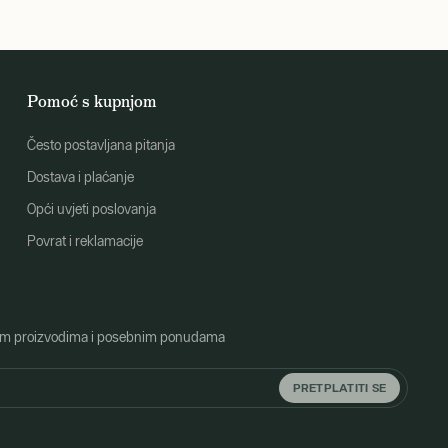
Pomoć s kupnjom
Često postavljana pitanja
Dostava i plaćanje
Opći uvjeti poslovanja
Povrat i reklamacije
o novim proizvodima i posebnim ponudama
PRETPLATITI SE