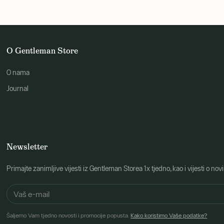
O Gentleman Store
O nama
Journal
Newsletter
Primajte zanimljive vijesti iz Gentleman Storea 1x tjedno, kao i vijesti 
Šaljemo Vam tjedno novosti i promocije popusta.
Kako koristimo Vaše podatke?