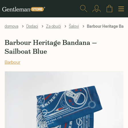
Barbour Heritage Band
domova
Dodaci
Za obući
Šalovi
Barbour Heritage Bandana —
Sailboat Blue
Barbour