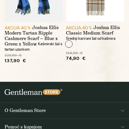
Joshua Ellis
Joshua Ellis
AKCIJA 40 %
AKCIJA 40 %
Modern Tartan Ripple
Classic Medium Scarf
Cashmere Scarf — Blue x
Srednji karirani šal od kašmira
Green x Yellow
Kašmirski šal s
tartan uzorkom
124,90 €
229,90 €
74,90 €
137,90 €
O Gentleman Store
O nama
Pomoć s kupnjom