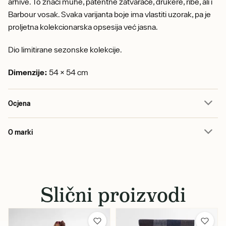
arhive. To znači muhe, patentne zatvarače, drukere, ribe, ali i
Barbour vosak. Svaka varijanta boje ima vlastiti uzorak, pa je
proljetna kolekcionarska opsesija već jasna.
Dio limitirane sezonske kolekcije.
Dimenzije:
54 × 54 cm
Ocjena
O marki
Slični proizvodi