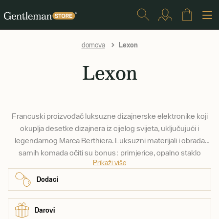
Lexon
domova
Lexon
Francuski proizvođač luksuzne dizajnerske elektronike koji
okuplja desetke dizajnera iz cijelog svijeta, uključujući i
legendarnog Marca Berthiera. Luksuzni materijali i obrada
samih komada očiti su bonus: primjerice, opalno staklo
Prikaži više
naširoko se koristi u svjetiljkama, dok ćete drugdje pronaći
izdržljivi polirani aluminij, koji dobro poznajete iz Appleovih
Dodaci
proizvoda.
Darovi