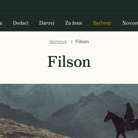
a
Dodaci
Darovi
Za žene
Barbour
Novost
domova
Filson
Filson