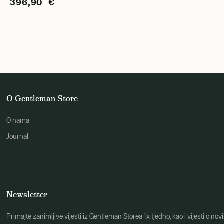
396,90 €
O Gentleman Store
O nama
Journal
Newsletter
Primajte zanimljive vijesti iz Gentleman Storea 1x tjedno, kao i vijesti 