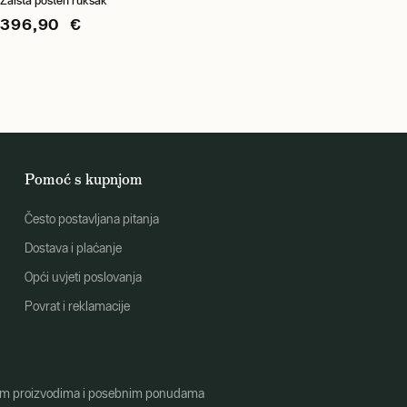
Zaista pošten ruksak
396,90 €
Pomoć s kupnjom
Često postavljana pitanja
Dostava i plaćanje
Opći uvjeti poslovanja
Povrat i reklamacije
o novim proizvodima i posebnim ponudama