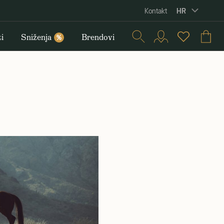
HR
Kontakt
i
Sniženja
Brendovi
%