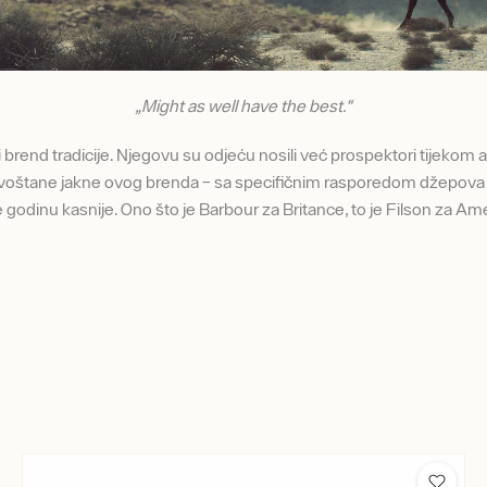
„Might as well have the best.“
 brend tradicije. Njegovu su odjeću nosili već prospektori tijekom a
voštane jakne ovog brenda – sa specifičnim rasporedom džepova i 
e godinu kasnije. Ono što je Barbour za Britance, to je Filson za Am