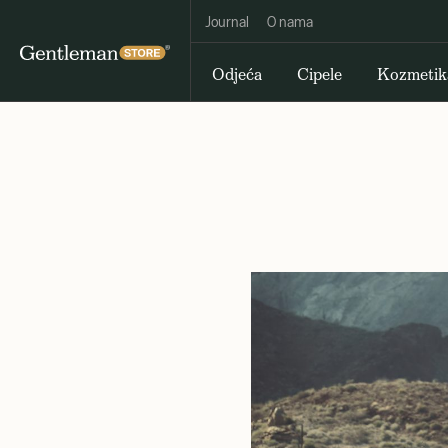
Journal
O nama
Odjeća
Cipele
Kozmetik