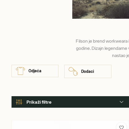
Filson je brend workweara i
godine. Dizajn legendarne 
nastao j
Odjeća
Dodaci
Prikaži filtre