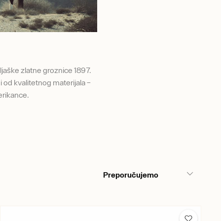
ljaške zlatne groznice 1897.
od kvalitetnog materijala –
erikance.
Preporučujemo