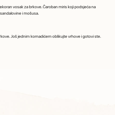
oran vosak za brkove. Čaroban miris koji podsjeća na
od sandalovine i mošusa.
rkove. Još jednim komadićem oblikujte vrhove i gotovi ste.