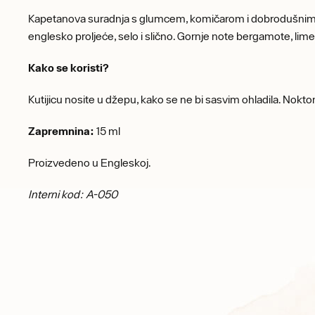
Kapetanova suradnja s glumcem, komičarom i dobrodušnim m
englesko proljeće, selo i slično. Gornje note bergamote, limet
Kako se koristi?
Kutijicu nosite u džepu, kako se ne bi sasvim ohladila. Nokt
Zapremnina:
15 ml
Proizvedeno u Engleskoj.
Interni kod: A-050