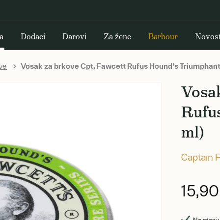
a
Dodaci
Darovi
Za žene
Barbour
Novost
ve
Vosak za brkove Cpt. Fawcett Rufus Hound's Triumphant 
Vosak
Rufu
ml)
Captain 
15,9