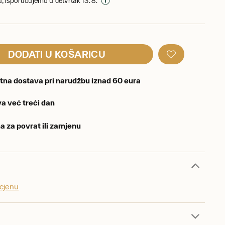
, isporučujemo u četvrtak 13. 8.
DODATI U KOŠARICU
tna dostava pri narudžbu iznad 60 eura
a već treći dan
a za povrat ili zamjenu
ocjenu