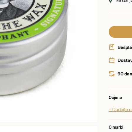
Na stanju
Bespla
Dostav
90 dan
Ocjena
+ Dodajte 
O marki