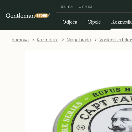
Journal
O nama
Odjeća
Cipele
Kozmetik
domova
Kozmetika
Njega brade
Voskovi za brko