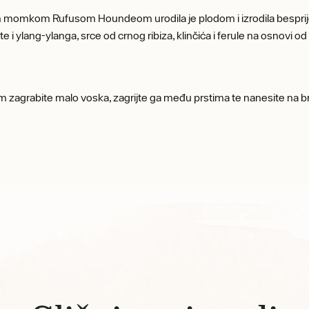
omkom Rufusom Houndeom urodila je plodom i izrodila besprijek
e i ylang-ylanga, srce od crnog ribiza, klinčića i ferule na osnovi 
om zagrabite malo voska, zagrijte ga među prstima te nanesite na b