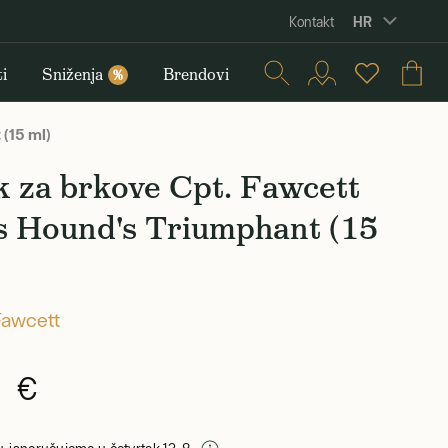
HR
Kontakt
i
Sniženja
Brendovi
%
(15 ml)
 za brkove Cpt. Fawcett
s Hound's Triumphant (15
Fawcett
0 €